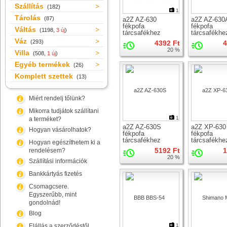
Szállítás
(182)
1
Tárolás
(87)
a2Z AZ-630
a2Z AZ-630
fékpofa
fékpofa
Váltás
(1198,
3 új
)
tárcsafékhez
tárcsafékhe
Váz
(293)
4392 Ft
4
20 %
Villa
(508,
1 új
)
Egyéb termékek
(26)
Komplett szettek
(13)
Miért rendelj tőlünk?
Mikorra tudjátok szállítani
1
a terméket?
a2Z AZ-630S
a2Z XP-630
Hogyan vásárolhatok?
fékpofa
fékpofa
tárcsafékhez
tárcsafékhe
Hogyan egészíthetem ki a
5192 Ft
1
rendelésem?
20 %
Szállítási információk
Bankkártyás fizetés
Csomagcsere.
Egyszerűbb, mint
gondolnád!
Blog
Elállás a szerződéstől
1