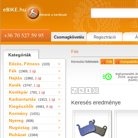
+36 70 527 59 95
Csomagkövetés
Regisztráció
Á
Fék
Kategóriák
Keresési feltételek:
Fék
Kompatibili
Edzés, Fitness
(103)
Fék
(1969,
2 új
)
leghamarabb át
2026. augusz
Hajtás
(1960,
2 új
)
(hétfő)
Kerék
(3747,
1 új
)
Kerékpár
(793,
1 új
)
Karbantartás
(1913,
1 új
)
Keresés eredménye
Kiegészítők
(4461,
8 új
)
Kormány
(1431)
Nyereg
(808)
Rugóstag
(34)
Ruházat
(1584)