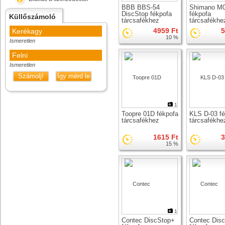
BBB BBS-54
Shimano M
DiscStop fékpofa
fékpofa
Küllőszámoló
tárcsafékhez
tárcsafékhe
4959 Ft
5
Kerékagy
10 %
Ismeretlen
Felni
Ismeretlen
Számolj!
Így mérd le
1
Toopre 01D fékpofa
KLS D-03 fé
tárcsafékhez
tárcsafékhe
1615 Ft
3
15 %
1
Contec DiscStop+
Contec Dis