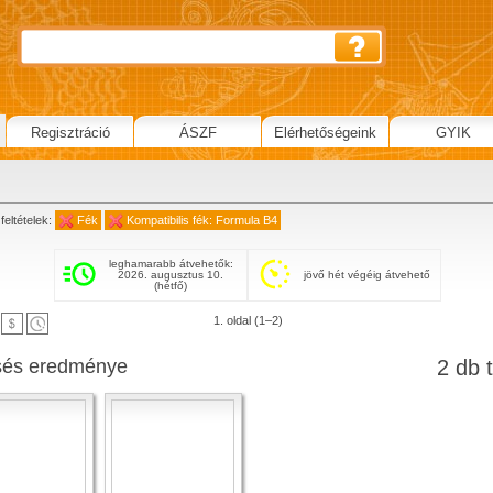
Regisztráció
ÁSZF
Elérhetőségeink
GYIK
feltételek:
Fék
Kompatibilis fék: Formula B4
leghamarabb átvehetők:
2026. augusztus 10.
jövő hét végéig átvehető
(hétfő)
1. oldal (1–2)
sés eredménye
2 db t