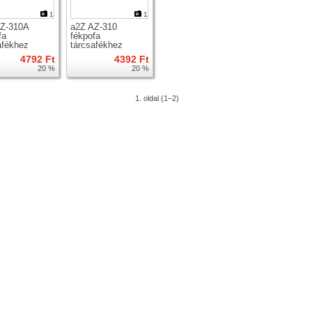
1
1
AZ-310A
a2Z AZ-310
fa
fékpofa
afékhez
tárcsafékhez
4792 Ft
4392 Ft
20 %
20 %
1. oldal (1–2)