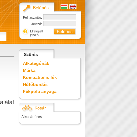
Belépés
Felhasználó:
Jelszó:
Elfelejtett
jelszó
Szűrés
Alkategóriák
Márka
Kompatibilis fék
Hűtőbordás
Fékpofa anyaga
alálat
Kosár
A kosár üres.