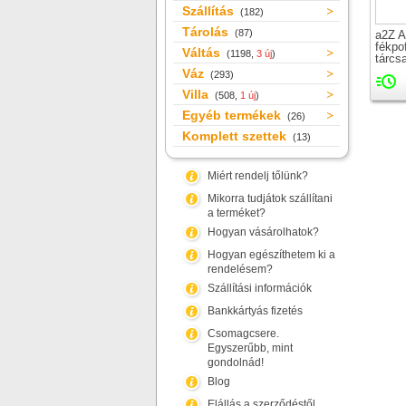
Szállítás
(182)
Tárolás
(87)
a2Z 
fékpo
Váltás
(1198,
3 új
)
tárcs
Váz
(293)
Villa
(508,
1 új
)
Egyéb termékek
(26)
Komplett szettek
(13)
Miért rendelj tőlünk?
Mikorra tudjátok szállítani
a terméket?
Hogyan vásárolhatok?
Hogyan egészíthetem ki a
rendelésem?
Szállítási információk
Bankkártyás fizetés
Csomagcsere.
Egyszerűbb, mint
gondolnád!
Blog
Elállás a szerződéstől