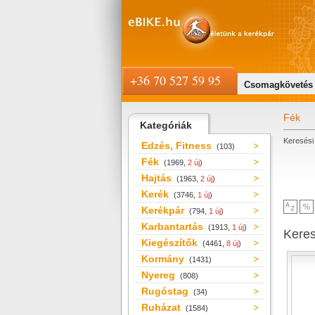
+36 70 527 59 95
Csomagkövetés
Fék
Kategóriák
Keresési 
Edzés, Fitness
(103)
Fék
(1969,
2 új
)
Hajtás
(1963,
2 új
)
Kerék
(3746,
1 új
)
Kerékpár
(794,
1 új
)
Karbantartás
(1913,
1 új
)
Kere
Kiegészítők
(4461,
8 új
)
Kormány
(1431)
Nyereg
(808)
Rugóstag
(34)
Ruházat
(1584)