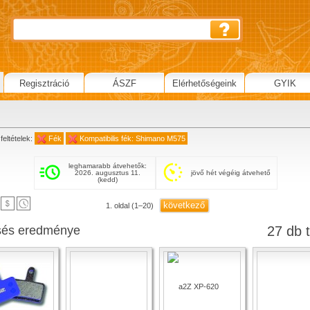
Regisztráció
ÁSZF
Elérhetőségeink
GYIK
feltételek:
Fék
Kompatibilis fék: Shimano M575
leghamarabb átvehetők:
2026. augusztus 11.
jövő hét végéig átvehető
(kedd)
következő
1. oldal (1–20)
sés eredménye
27 db t