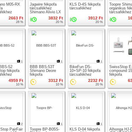
ano M05-RX
Jagwire fékpofa
KLS D-4S fékpofa
Toopre Shim
fa
tárcsafékhez
tárcsafékhez
organikus fé
afékhez
Shimano Alivio LX
tárcsafékhez
Ace
2663 Ft
3832 Ft
3912 Ft
1
28 %
20 %
20 %
1
1
1
BBS-52
BBB BBS-53T
BikeFun DS-
SwissStop E
top fékpofa
Shimano Deore
10+SP-10 fékpofa
compound 1
afékhez
fékpofa
tárcsafékhez
fékpofa
tárcsafékhez
tárcsafékhez
4959 Ft
3312 Ft
2232 Ft
6
10 %
10 %
20 %
2
1
1
Stop PairFair
Toopre BP-B05S-
KLS D-04 fékpofa
Alhonga HJ-