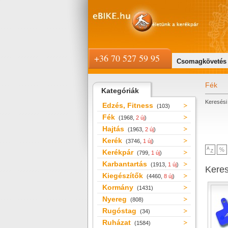
+36 70 527 59 95
Csomagkövetés
Fék
Kategóriák
Keresési 
Edzés, Fitness
(103)
Fék
(1968,
2 új
)
Hajtás
(1963,
2 új
)
Kerék
(3746,
1 új
)
Kerékpár
(799,
1 új
)
Karbantartás
(1913,
1 új
)
Kere
Kiegészítők
(4460,
8 új
)
Kormány
(1431)
Nyereg
(808)
Rugóstag
(34)
Ruházat
(1584)