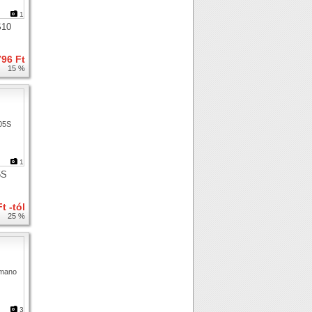
1
S10
796 Ft
15 %
1
5S
t -tól
25 %
3