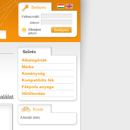
Belépés
Felhasználó:
Jelszó:
Elfelejtett
jelszó
Szűrés
Alkategóriák
Márka
Keménység
Kompatibilis fék
Fékpofa anyaga
Hűtőbordás
alálat
Kosár
A kosár üres.