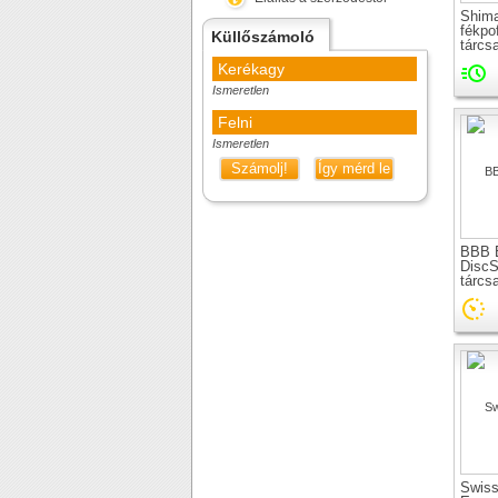
Shim
fékpo
Küllőszámoló
tárcs
Kerékagy
Ismeretlen
Felni
Ismeretlen
Számolj!
Így mérd le
BBB 
DiscS
tárcs
Swiss