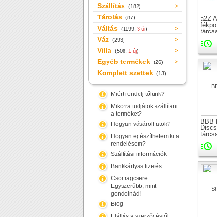
Szállítás
(182)
Tárolás
(87)
a2Z A
fékpo
Váltás
(1199,
3 új
)
tárcs
Váz
(293)
Villa
(508,
1 új
)
Egyéb termékek
(26)
Komplett szettek
(13)
Miért rendelj tőlünk?
Mikorra tudjátok szállítani
a terméket?
BBB 
Hogyan vásárolhatok?
Discs
tárcs
Hogyan egészíthetem ki a
rendelésem?
Szállítási információk
Bankkártyás fizetés
Csomagcsere.
Egyszerűbb, mint
gondolnád!
Blog
Elállás a szerződéstől