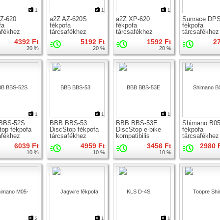
1
1
1
Z-620
a2Z AZ-620S
a2Z XP-620
Sunrace DP
fa
fékpofa
fékpofa
fékpofa
afékhez
tárcsafékhez
tárcsafékhez
tárcsafékhez
4392 Ft
5192 Ft
1592 Ft
2
20 %
20 %
20 %
1
1
1
BBS-52S
BBB BBS-53
BBB BBS-53E
Shimano B0
top fékpofa
DiscStop fékpofa
DiscStop e-bike
fékpofa
afékhez
tárcsafékhez
kompatibilis
tárcsafékhez
fékpofa
6039 Ft
4959 Ft
3456 Ft
2980 F
tárcsafékhez
10 %
10 %
10 %
2
1
1