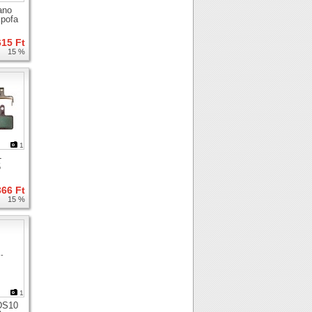
ano
kpofa
615 Ft
15 %
1
-
5
366 Ft
15 %
1
DS10