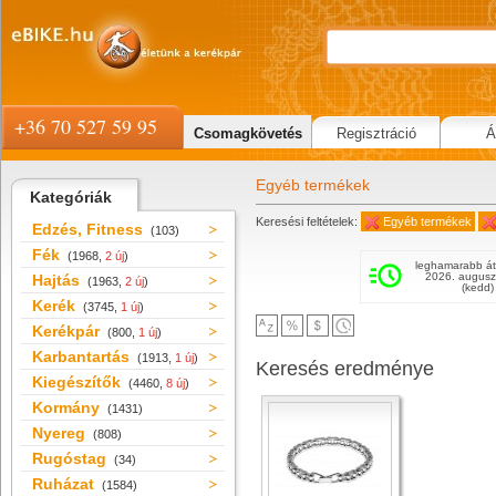
+36 70 527 59 95
Csomagkövetés
Regisztráció
Á
Egyéb termékek
Kategóriák
Keresési feltételek:
Egyéb termékek
Edzés, Fitness
(103)
Fék
(1968,
2 új
)
leghamarabb át
2026. augusz
Hajtás
(1963,
2 új
)
(kedd)
Kerék
(3745,
1 új
)
Kerékpár
(800,
1 új
)
Karbantartás
(1913,
1 új
)
Keresés eredménye
Kiegészítők
(4460,
8 új
)
Kormány
(1431)
Nyereg
(808)
Rugóstag
(34)
Ruházat
(1584)