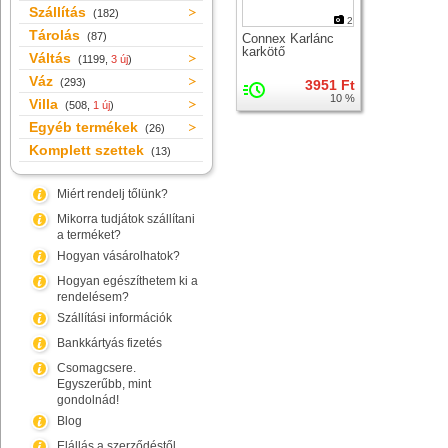
Szállítás
(182)
2
Tárolás
(87)
Connex Karlánc
karkötő
Váltás
(1199,
3 új
)
Váz
(293)
3951 Ft
10 %
Villa
(508,
1 új
)
Egyéb termékek
(26)
Komplett szettek
(13)
Miért rendelj tőlünk?
Mikorra tudjátok szállítani
a terméket?
Hogyan vásárolhatok?
Hogyan egészíthetem ki a
rendelésem?
Szállítási információk
Bankkártyás fizetés
Csomagcsere.
Egyszerűbb, mint
gondolnád!
Blog
Elállás a szerződéstől