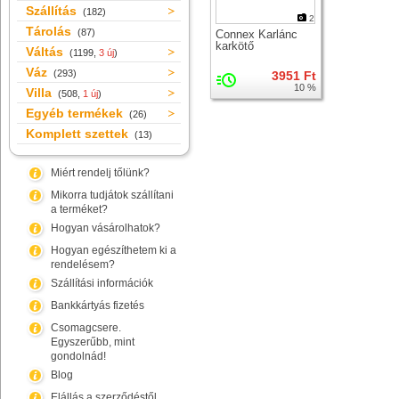
Szállítás
(182)
2
Tárolás
(87)
Connex Karlánc
karkötő
Váltás
(1199,
3 új
)
Váz
(293)
3951 Ft
10 %
Villa
(508,
1 új
)
Egyéb termékek
(26)
Komplett szettek
(13)
Miért rendelj tőlünk?
Mikorra tudjátok szállítani
a terméket?
Hogyan vásárolhatok?
Hogyan egészíthetem ki a
rendelésem?
Szállítási információk
Bankkártyás fizetés
Csomagcsere.
Egyszerűbb, mint
gondolnád!
Blog
Elállás a szerződéstől