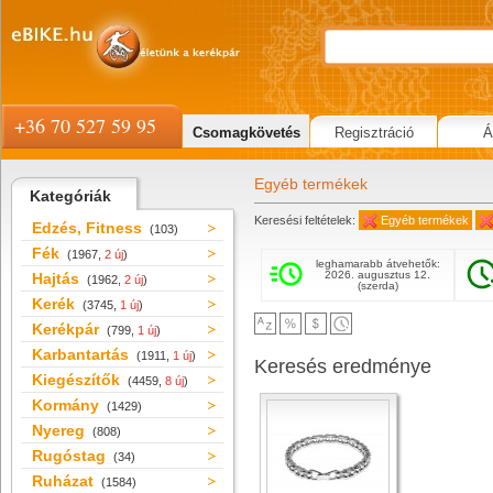
+36 70 527 59 95
Csomagkövetés
Regisztráció
Á
Egyéb termékek
Kategóriák
Keresési feltételek:
Egyéb termékek
Edzés, Fitness
(103)
Fék
(1967,
2 új
)
leghamarabb átvehetők:
2026. augusztus 12.
Hajtás
(1962,
2 új
)
(szerda)
Kerék
(3745,
1 új
)
Kerékpár
(799,
1 új
)
Karbantartás
(1911,
1 új
)
Keresés eredménye
Kiegészítők
(4459,
8 új
)
Kormány
(1429)
Nyereg
(808)
Rugóstag
(34)
Ruházat
(1584)