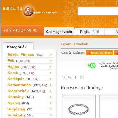
+36 70 527 59 95
Csomagkövetés
Regisztráció
Á
Egyéb termékek
Kategóriák
Keresési feltételek:
Egyéb termékek
Edzés, Fitness
(103)
Fék
(1968,
2 új
)
leghamarabb át
2026. augusz
Hajtás
(1963,
2 új
)
(kedd)
Kerék
(3745,
1 új
)
Kerékpár
(800,
1 új
)
Karbantartás
(1913,
1 új
)
Keresés eredménye
Kiegészítők
(4460,
8 új
)
Kormány
(1431)
Nyereg
(808)
Rugóstag
(34)
Ruházat
(1584)