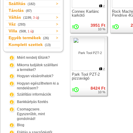
Szállítás
(182)
2
Tárolás
(87)
Connex Karlánc
Rock Machi
karkötő
Pendrive 4
Váltás
(1199,
3 új
)
Váz
(293)
3951 Ft
2
10 %
Villa
(508,
1 új
)
Egyéb termékek
(26)
Komplett szettek
(13)
Miért rendelj tőlünk?
Mikorra tudjátok szállítani
2
a terméket?
Park Tool PZT-2
Hogyan vásárolhatok?
pizzavágó
Hogyan egészíthetem ki a
8424 Ft
rendelésem?
10 %
Szállítási információk
Bankkártyás fizetés
Csomagcsere.
Egyszerűbb, mint
gondolnád!
Blog
Elállás a szerződéstől