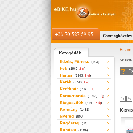
+36 70 527 59 95
Csomagkövetés
Edzés,
Kategóriák
Keresési 
Edzés, Fitness
(103)
Fék
(1969,
2 új
)
Gy
Hajtás
(1963,
2 új
)
Kerék
(3746,
1 új
)
Kerékpár
(794,
1 új
)
Karbantartás
(1913,
1 új
)
Kiegészítők
(4461,
8 új
)
Kormány
Kere
(1431)
Nyereg
(808)
Rugóstag
(34)
Ruházat
(1584)