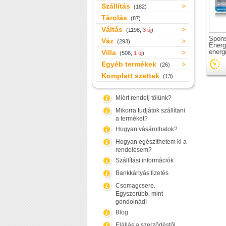
Szállítás
(182)
Tárolás
(87)
Váltás
(1198,
3 új
)
Spons
Váz
(293)
Energ
energ
Villa
(508,
1 új
)
Egyéb termékek
(26)
Komplett szettek
(13)
Miért rendelj tőlünk?
Mikorra tudjátok szállítani
a terméket?
Hogyan vásárolhatok?
Hogyan egészíthetem ki a
rendelésem?
Szállítási információk
Bankkártyás fizetés
Csomagcsere.
Egyszerűbb, mint
gondolnád!
Blog
Elállás a szerződéstől