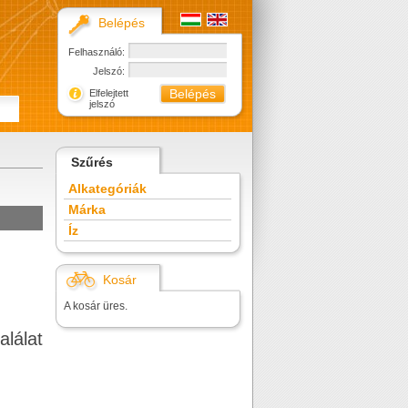
Belépés
Felhasználó:
Jelszó:
Elfelejtett
jelszó
Szűrés
Alkategóriák
Márka
Íz
Kosár
A kosár üres.
alálat