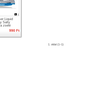
1
er Liquid
y Salty
ia zselé
990 Ft
1. oldal (1–1)