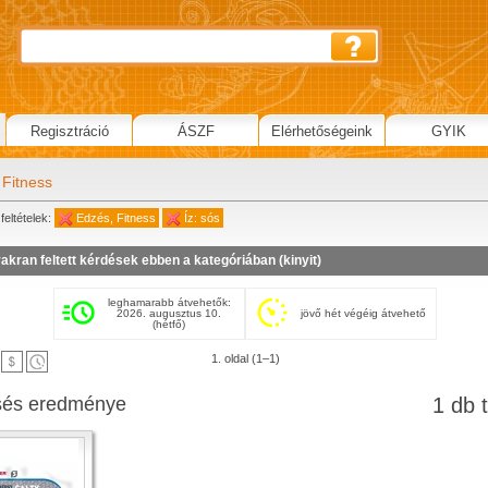
Regisztráció
ÁSZF
Elérhetőségeink
GYIK
 Fitness
feltételek:
Edzés, Fitness
Íz: sós
akran feltett kérdések ebben a kategóriában (
kinyit
)
leghamarabb átvehetők:
2026. augusztus 10.
jövő hét végéig átvehető
(hétfő)
1. oldal (1–1)
sés eredménye
1 db t