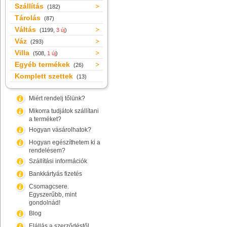
Szállítás
(182)
Tárolás
(87)
Váltás
(1199,
3 új
)
Váz
(293)
Villa
(508,
1 új
)
Egyéb termékek
(26)
Komplett szettek
(13)
Miért rendelj tőlünk?
Mikorra tudjátok szállítani
a terméket?
Hogyan vásárolhatok?
Hogyan egészíthetem ki a
rendelésem?
Szállítási információk
Bankkártyás fizetés
Csomagcsere.
Egyszerűbb, mint
gondolnád!
Blog
Elállás a szerződéstől