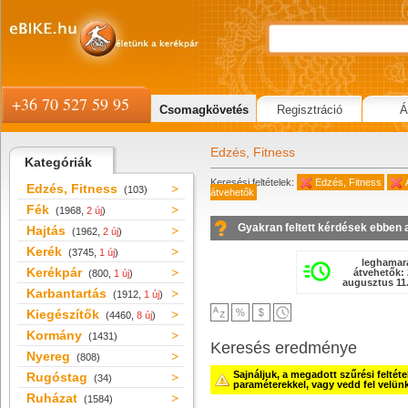
+36 70 527 59 95
Csomagkövetés
Regisztráció
Á
Edzés, Fitness
Kategóriák
Keresési feltételek:
Edzés, Fitness
Edzés, Fitness
(103)
átvehetők
Fék
(1968,
2 új
)
Gyakran feltett kérdések ebben 
Hajtás
(1962,
2 új
)
Kerék
(3745,
1 új
)
leghamar
Kerékpár
átvehetők: 
(800,
1 új
)
augusztus 11.
Karbantartás
(1912,
1 új
)
Kiegészítők
(4460,
8 új
)
Kormány
(1431)
Keresés eredménye
Nyereg
(808)
Sajnáljuk, a megadott szűrési feltét
Rugóstag
(34)
paraméterekkel, vagy vedd fel velün
Ruházat
(1584)