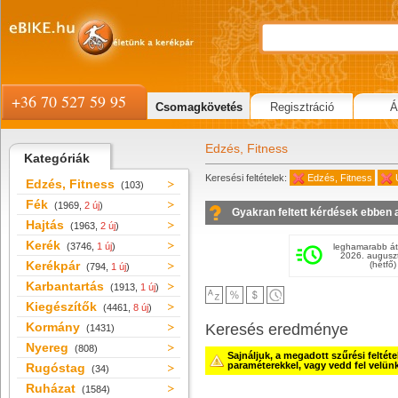
+36 70 527 59 95
Csomagkövetés
Regisztráció
Á
Edzés, Fitness
Kategóriák
Keresési feltételek:
Edzés, Fitness
Edzés, Fitness
(103)
Fék
(1969,
2 új
)
Gyakran feltett kérdések ebben 
Hajtás
(1963,
2 új
)
Kerék
(3746,
1 új
)
leghamarabb át
2026. augusz
Kerékpár
(hétfő)
(794,
1 új
)
Karbantartás
(1913,
1 új
)
Kiegészítők
(4461,
8 új
)
Kormány
Keresés eredménye
(1431)
Nyereg
(808)
Sajnáljuk, a megadott szűrési feltét
paraméterekkel, vagy vedd fel velün
Rugóstag
(34)
Ruházat
(1584)