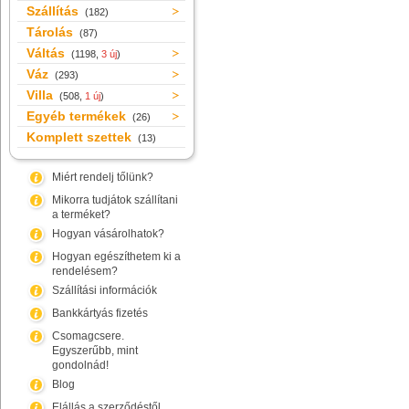
Szállítás
(182)
Tárolás
(87)
Váltás
(1198,
3 új
)
Váz
(293)
Villa
(508,
1 új
)
Egyéb termékek
(26)
Komplett szettek
(13)
Miért rendelj tőlünk?
Mikorra tudjátok szállítani
a terméket?
Hogyan vásárolhatok?
Hogyan egészíthetem ki a
rendelésem?
Szállítási információk
Bankkártyás fizetés
Csomagcsere.
Egyszerűbb, mint
gondolnád!
Blog
Elállás a szerződéstől