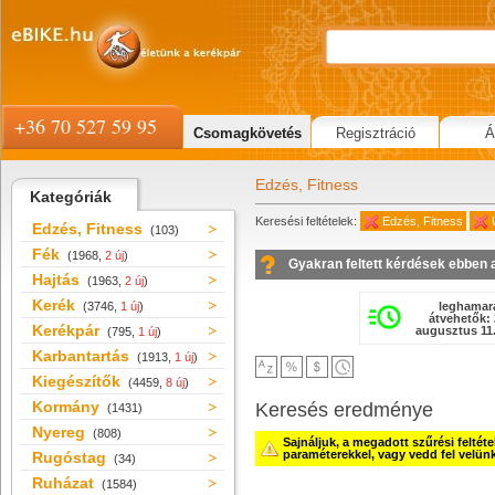
+36 70 527 59 95
Csomagkövetés
Regisztráció
Á
Edzés, Fitness
Kategóriák
Keresési feltételek:
Edzés, Fitness
Edzés, Fitness
(103)
Fék
(1968,
2 új
)
Gyakran feltett kérdések ebben 
Hajtás
(1963,
2 új
)
Kerék
leghamar
(3746,
1 új
)
átvehetők: 
Kerékpár
augusztus 11.
(795,
1 új
)
Karbantartás
(1913,
1 új
)
Kiegészítők
(4459,
8 új
)
Kormány
Keresés eredménye
(1431)
Nyereg
(808)
Sajnáljuk, a megadott szűrési feltét
paraméterekkel, vagy vedd fel velün
Rugóstag
(34)
Ruházat
(1584)