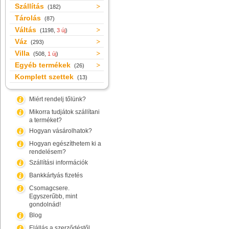
Szállítás
(182)
Tárolás
(87)
Váltás
(1198,
3 új
)
Váz
(293)
Villa
(508,
1 új
)
Egyéb termékek
(26)
Komplett szettek
(13)
Miért rendelj tőlünk?
Mikorra tudjátok szállítani
a terméket?
Hogyan vásárolhatok?
Hogyan egészíthetem ki a
rendelésem?
Szállítási információk
Bankkártyás fizetés
Csomagcsere.
Egyszerűbb, mint
gondolnád!
Blog
Elállás a szerződéstől