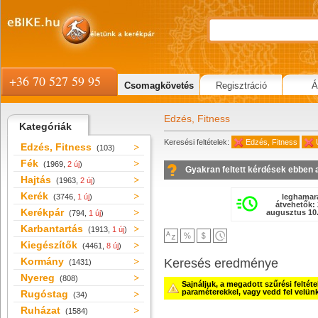
+36 70 527 59 95
Csomagkövetés
Regisztráció
Á
Edzés, Fitness
Kategóriák
Keresési feltételek:
Edzés, Fitness
Edzés, Fitness
(103)
Fék
(1969,
2 új
)
Gyakran feltett kérdések ebben 
Hajtás
(1963,
2 új
)
Kerék
leghamar
(3746,
1 új
)
átvehetők: 
Kerékpár
augusztus 10.
(794,
1 új
)
Karbantartás
(1913,
1 új
)
Kiegészítők
(4461,
8 új
)
Kormány
Keresés eredménye
(1431)
Nyereg
(808)
Sajnáljuk, a megadott szűrési feltét
paraméterekkel, vagy vedd fel velün
Rugóstag
(34)
Ruházat
(1584)