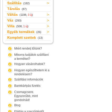
Szállítás
(182)
Tárolás
(87)
Váltás
(1198,
3 új
)
Váz
(293)
Villa
(508,
1 új
)
Egyéb termékek
(26)
Komplett szettek
(13)
Miért rendelj tőlünk?
Mikorra tudjátok szállítani
a terméket?
Hogyan vásárolhatok?
Hogyan egészíthetem ki a
rendelésem?
Szállítási információk
Bankkártyás fizetés
Csomagcsere.
Egyszerűbb, mint
gondolnád!
Blog
Elállás a szerződéstől