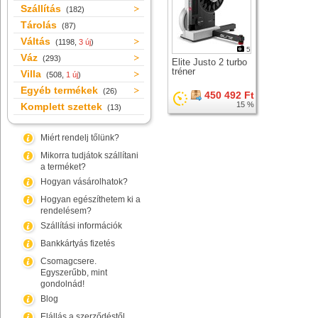
Szállítás
(182)
Tárolás
(87)
Váltás
(1198,
3 új
)
5
Váz
(293)
Elite Justo 2 turbo
tréner
Villa
(508,
1 új
)
Egyéb termékek
(26)
450 492 Ft
15 %
Komplett szettek
(13)
Miért rendelj tőlünk?
Mikorra tudjátok szállítani
a terméket?
Hogyan vásárolhatok?
Hogyan egészíthetem ki a
rendelésem?
Szállítási információk
Bankkártyás fizetés
Csomagcsere.
Egyszerűbb, mint
gondolnád!
Blog
Elállás a szerződéstől