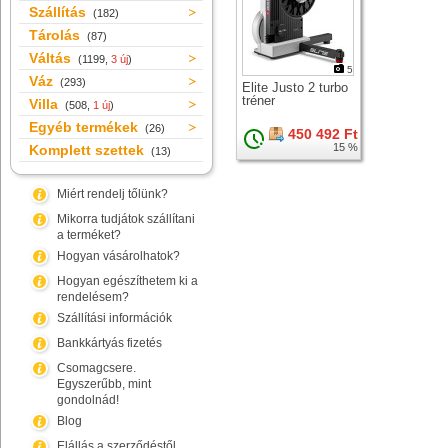
Szállítás
(182)
Tárolás
(87)
Váltás
(1199,
3 új
)
5
Váz
(293)
Elite Justo 2 turbo
tréner
Villa
(508,
1 új
)
Egyéb termékek
(26)
450 492 Ft
15 %
Komplett szettek
(13)
Miért rendelj tőlünk?
Mikorra tudjátok szállítani
a terméket?
Hogyan vásárolhatok?
Hogyan egészíthetem ki a
rendelésem?
Szállítási információk
Bankkártyás fizetés
Csomagcsere.
Egyszerűbb, mint
gondolnád!
Blog
Elállás a szerződéstől