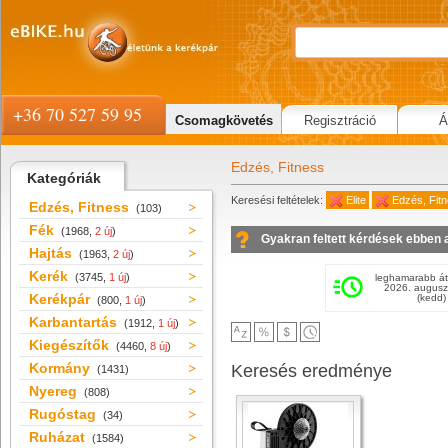
+36 70 527 59 95
Csomagkövetés
Regisztráció
Á
Edzés, Fitness
Kategóriák
Keresési feltételek:
Elite
Edzés, Fit
Edzés, Fitness
(103)
Fék
(1968,
2 új
)
Gyakran feltett kérdések ebben 
Hajtás
(1963,
2 új
)
Kerék
(3745,
1 új
)
leghamarabb át
2026. augusz
Kerékpár
(kedd)
(800,
1 új
)
Karbantartás
(1912,
1 új
)
Kiegészítők
(4460,
8 új
)
Kormány
Keresés eredménye
(1431)
Nyereg
(808)
Rugóstag
(34)
Ruházat
(1584)