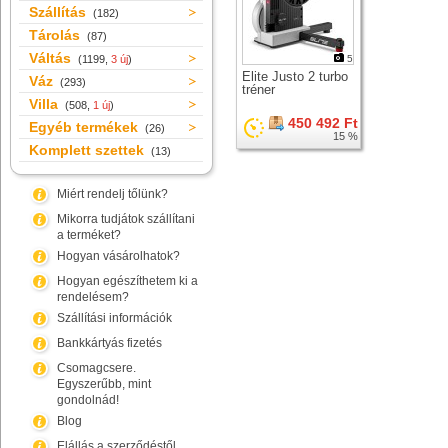
Szállítás
(182)
Tárolás
(87)
Váltás
(1199,
3 új
)
5
Elite Justo 2 turbo
Váz
(293)
tréner
Villa
(508,
1 új
)
450 492 Ft
Egyéb termékek
(26)
15 %
Komplett szettek
(13)
Miért rendelj tőlünk?
Mikorra tudjátok szállítani
a terméket?
Hogyan vásárolhatok?
Hogyan egészíthetem ki a
rendelésem?
Szállítási információk
Bankkártyás fizetés
Csomagcsere.
Egyszerűbb, mint
gondolnád!
Blog
Elállás a szerződéstől