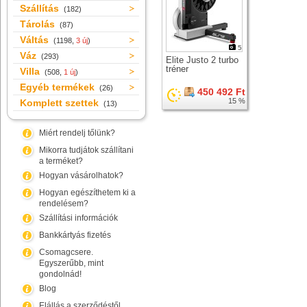
Szállítás
(182)
Tárolás
(87)
Váltás
(1198,
3 új
)
5
Váz
(293)
Elite Justo 2 turbo
tréner
Villa
(508,
1 új
)
Egyéb termékek
(26)
450 492 Ft
15 %
Komplett szettek
(13)
Miért rendelj tőlünk?
Mikorra tudjátok szállítani
a terméket?
Hogyan vásárolhatok?
Hogyan egészíthetem ki a
rendelésem?
Szállítási információk
Bankkártyás fizetés
Csomagcsere.
Egyszerűbb, mint
gondolnád!
Blog
Elállás a szerződéstől