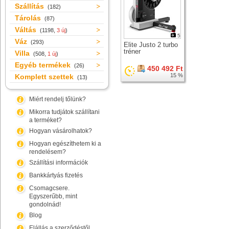
Szállítás
(182)
Tárolás
(87)
Váltás
(1198,
3 új
)
5
Váz
(293)
Elite Justo 2 turbo
tréner
Villa
(508,
1 új
)
Egyéb termékek
(26)
450 492 Ft
15 %
Komplett szettek
(13)
Miért rendelj tőlünk?
Mikorra tudjátok szállítani
a terméket?
Hogyan vásárolhatok?
Hogyan egészíthetem ki a
rendelésem?
Szállítási információk
Bankkártyás fizetés
Csomagcsere.
Egyszerűbb, mint
gondolnád!
Blog
Elállás a szerződéstől