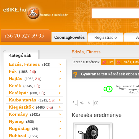
+36 70 527 59 95
Csomagkövetés
Regisztráció
Á
Edzés, Fitness
Kategóriák
Keresési feltételek:
Elite
Edzés, Fit
Edzés, Fitness
(103)
Fék
(1968,
2 új
)
Gyakran feltett kérdések ebben 
Hajtás
(1962,
2 új
)
Kerék
(3745,
1 új
)
leghamarabb át
2026. augusz
Kerékpár
(kedd)
(800,
1 új
)
Karbantartás
(1912,
1 új
)
Kiegészítők
(4460,
8 új
)
Kormány
Keresés eredménye
(1431)
Nyereg
(808)
Rugóstag
(34)
Ruházat
(1584)