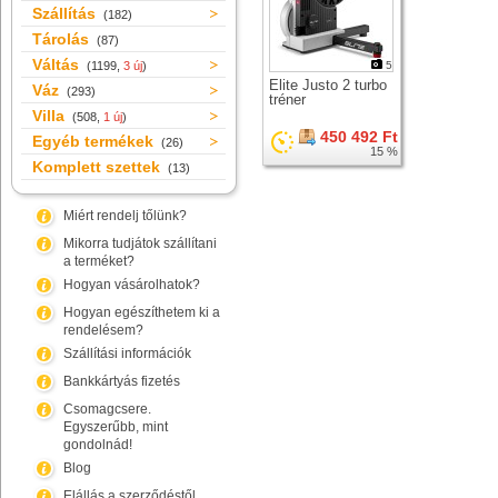
Szállítás
(182)
Tárolás
(87)
Váltás
(1199,
3 új
)
5
Elite Justo 2 turbo
Váz
(293)
tréner
Villa
(508,
1 új
)
450 492 Ft
Egyéb termékek
(26)
15 %
Komplett szettek
(13)
Miért rendelj tőlünk?
Mikorra tudjátok szállítani
a terméket?
Hogyan vásárolhatok?
Hogyan egészíthetem ki a
rendelésem?
Szállítási információk
Bankkártyás fizetés
Csomagcsere.
Egyszerűbb, mint
gondolnád!
Blog
Elállás a szerződéstől