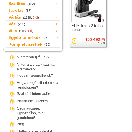
Szállítás
(182)
Tárolás
(87)
Váltás
(1199,
3 új
)
5
Váz
(293)
Elite Justo 2 turbo
tréner
Villa
(508,
1 új
)
Egyéb termékek
(26)
450 492 Ft
15 %
Komplett szettek
(13)
Miért rendelj tőlünk?
Mikorra tudjátok szállítani
a terméket?
Hogyan vásárolhatok?
Hogyan egészíthetem ki a
rendelésem?
Szállítási információk
Bankkártyás fizetés
Csomagcsere.
Egyszerűbb, mint
gondolnád!
Blog
Elállás a szerződéstől