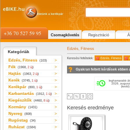
+36 70 527 59 95
Csomagkövetés
Regisztráció
Á
Edzés, Fitness
Kategóriák
Keresési feltételek:
Edzés, Fitness
Edzés, Fitness
(103)
Fék
(1968,
2 új
)
Gyakran feltett kérdések ebben 
Hajtás
(1963,
2 új
)
Kerék
(3745,
1 új
)
leghamarabb át
2026. augusz
Kerékpár
(kedd)
(800,
1 új
)
Karbantartás
(1912,
1 új
)
Kiegészítők
(4460,
8 új
)
Kormány
Keresés eredménye
(1431)
Nyereg
(808)
Rugóstag
(34)
Ruházat
(1584)