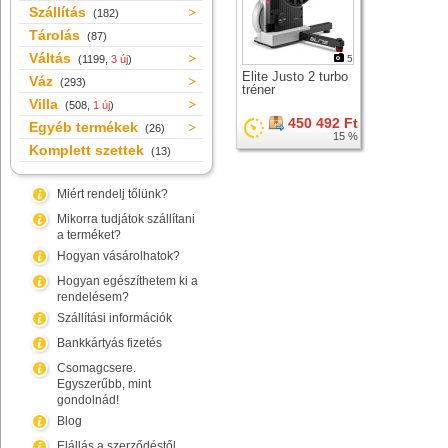
Szállítás
(182)
Tárolás
(87)
Váltás
(1199,
3 új
)
5
Elite Justo 2 turbo
Váz
(293)
tréner
Villa
(508,
1 új
)
450 492 Ft
Egyéb termékek
(26)
15 %
Komplett szettek
(13)
Miért rendelj tőlünk?
Mikorra tudjátok szállítani
a terméket?
Hogyan vásárolhatok?
Hogyan egészíthetem ki a
rendelésem?
Szállítási információk
Bankkártyás fizetés
Csomagcsere.
Egyszerűbb, mint
gondolnád!
Blog
Elállás a szerződéstől