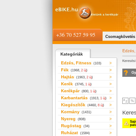
+36 70 527 59 95
Csomagkövetés
Edzés,
Kategóriák
Keresési 
Edzés, Fitness
(103)
Fék
(1968,
2 új
)
Gy
Hajtás
(1963,
2 új
)
Kerék
(3745,
1 új
)
Kerékpár
(800,
1 új
)
Karbantartás
(1913,
1 új
)
Kiegészítők
(4460,
8 új
)
Kormány
Kere
(1431)
Nyereg
(808)
Saj
par
Rugóstag
(34)
Ruházat
(1584)