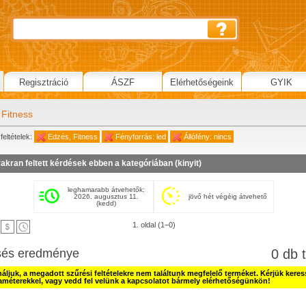
Regisztráció
ÁSZF
Elérhetőségeink
GYIK
 Fitness
feltételek:
Edzés, Fitness
Fényforrás: led
Állófény: nincs
akran feltett kérdések ebben a kategóriában (
kinyit
)
leghamarabb átvehetők:
2026. augusztus 11.
jövő hét végéig átvehető
(kedd)
1. oldal (1–0)
sés eredménye
0 db t
náljuk, a megadott szűrési feltételekre nem találtunk megfelelő terméket. Kérjük kere
améterekkel, vagy vedd fel velünk a kapcsolatot bármely elérhetőségünkön!