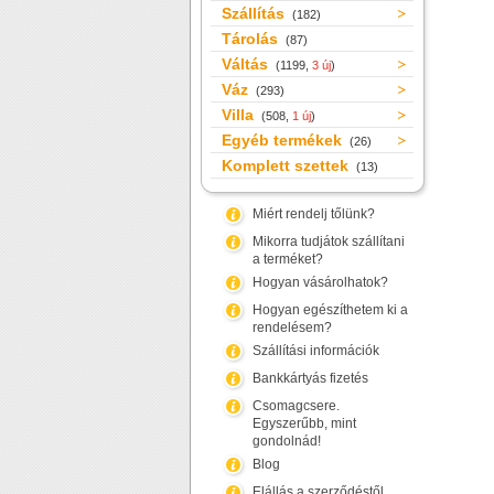
Szállítás
(182)
Tárolás
(87)
Váltás
(1199,
3 új
)
Váz
(293)
Villa
(508,
1 új
)
Egyéb termékek
(26)
Komplett szettek
(13)
Miért rendelj tőlünk?
Mikorra tudjátok szállítani
a terméket?
Hogyan vásárolhatok?
Hogyan egészíthetem ki a
rendelésem?
Szállítási információk
Bankkártyás fizetés
Csomagcsere.
Egyszerűbb, mint
gondolnád!
Blog
Elállás a szerződéstől