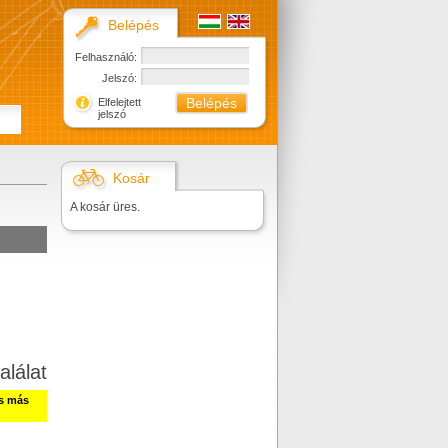
Belépés
Felhasználó:
Jelszó:
Elfelejtett
jelszó
Kosár
A kosár üres.
alálat
ss más