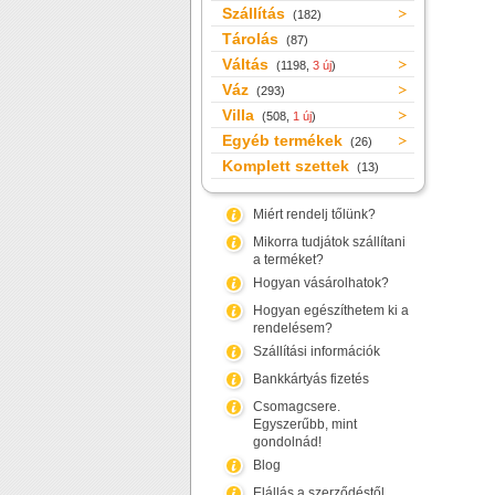
Szállítás
(182)
Tárolás
(87)
Váltás
(1198,
3 új
)
Váz
(293)
Villa
(508,
1 új
)
Egyéb termékek
(26)
Komplett szettek
(13)
Miért rendelj tőlünk?
Mikorra tudjátok szállítani
a terméket?
Hogyan vásárolhatok?
Hogyan egészíthetem ki a
rendelésem?
Szállítási információk
Bankkártyás fizetés
Csomagcsere.
Egyszerűbb, mint
gondolnád!
Blog
Elállás a szerződéstől