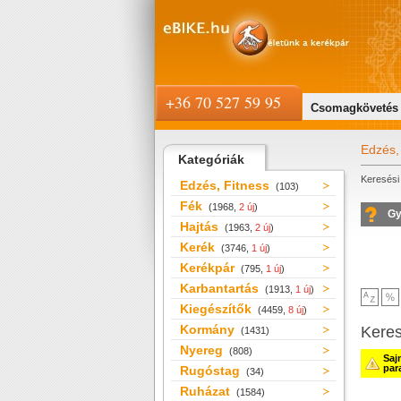
+36 70 527 59 95
Csomagkövetés
Edzés,
Kategóriák
Keresési 
Edzés, Fitness
(103)
Fék
(1968,
2 új
)
Gy
Hajtás
(1963,
2 új
)
Kerék
(3746,
1 új
)
Kerékpár
(795,
1 új
)
Karbantartás
(1913,
1 új
)
Kiegészítők
(4459,
8 új
)
Kormány
Kere
(1431)
Nyereg
(808)
Saj
par
Rugóstag
(34)
Ruházat
(1584)