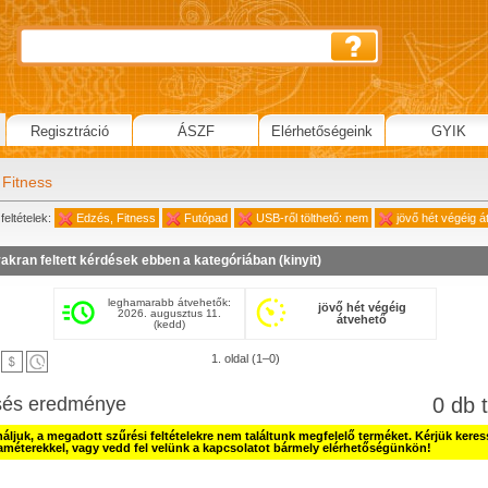
Regisztráció
ÁSZF
Elérhetőségeink
GYIK
 Fitness
feltételek:
Edzés, Fitness
Futópad
USB-ről tölthető: nem
jövő hét végéig á
akran feltett kérdések ebben a kategóriában (
kinyit
)
leghamarabb átvehetők:
jövő hét végéig
2026. augusztus 11.
átvehető
(kedd)
1. oldal (1–0)
sés eredménye
0 db t
náljuk, a megadott szűrési feltételekre nem találtunk megfelelő terméket. Kérjük kere
améterekkel, vagy vedd fel velünk a kapcsolatot bármely elérhetőségünkön!