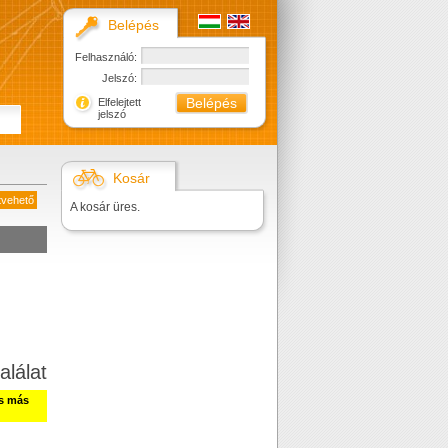
Belépés
Felhasználó:
Jelszó:
Elfelejtett
jelszó
Kosár
tvehető
A kosár üres.
alálat
ss más