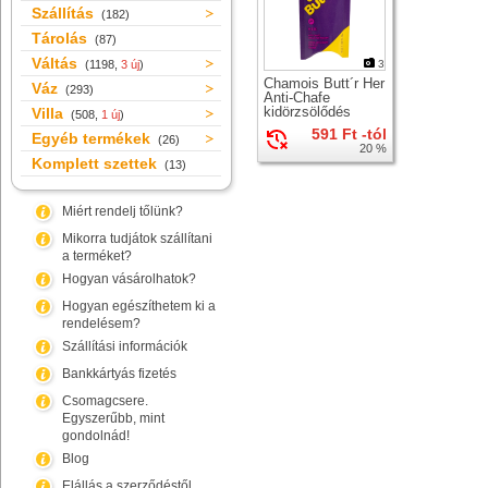
Szállítás
(182)
Tárolás
(87)
Váltás
(1198,
3 új
)
3
Chamois Butt´r Her
Váz
(293)
Anti-Chafe
kidörzsölődés
Villa
(508,
1 új
)
elleni krém nők
591 Ft -tól
Egyéb termékek
számára
(26)
20 %
Komplett szettek
(13)
Miért rendelj tőlünk?
Mikorra tudjátok szállítani
a terméket?
Hogyan vásárolhatok?
Hogyan egészíthetem ki a
rendelésem?
Szállítási információk
Bankkártyás fizetés
Csomagcsere.
Egyszerűbb, mint
gondolnád!
Blog
Elállás a szerződéstől