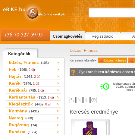
+36 70 527 59 95
Csomagkövetés
Regisztráció
Á
Edzés, Fitness
Kategóriák
Keresési feltételek:
Edzés, Fitness
Edzés, Fitness
(103)
Fék
(1968,
2 új
)
Gyakran feltett kérdések ebben 
Hajtás
(1963,
2 új
)
Kerék
(3746,
1 új
)
leghamarabb át
2026. augusz
Kerékpár
(kedd)
(795,
1 új
)
Karbantartás
(1913,
1 új
)
Kiegészítők
(4459,
8 új
)
Kormány
Keresés eredménye
(1431)
Nyereg
(808)
Rugóstag
(34)
Ruházat
(1584)