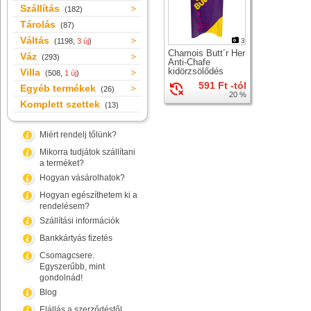
Szállítás
(182)
Tárolás
(87)
Váltás
(1198,
3 új
)
3
Chamois Butt´r Her
Váz
(293)
Anti-Chafe
kidörzsölődés
Villa
(508,
1 új
)
elleni krém nők
591 Ft -tól
Egyéb termékek
számára
(26)
20 %
Komplett szettek
(13)
Miért rendelj tőlünk?
Mikorra tudjátok szállítani
a terméket?
Hogyan vásárolhatok?
Hogyan egészíthetem ki a
rendelésem?
Szállítási információk
Bankkártyás fizetés
Csomagcsere.
Egyszerűbb, mint
gondolnád!
Blog
Elállás a szerződéstől