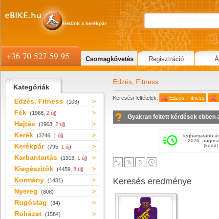
+36 70 527 59 95
Csomagkövetés
Regisztráció
Á
Edzés, Fitness
Kategóriák
Keresési feltételek:
Edzés, Fitness
Edzés, Fitness
(103)
Fék
(1968,
2 új
)
Gyakran feltett kérdések ebben 
Hajtás
(1963,
2 új
)
Kerék
(3746,
1 új
)
leghamarabb át
2026. augusz
Kerékpár
(kedd)
(795,
1 új
)
Karbantartás
(1913,
1 új
)
Kiegészítők
(4459,
8 új
)
Kormány
Keresés eredménye
(1431)
Nyereg
(808)
Rugóstag
(34)
Ruházat
(1584)