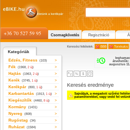
+36 70 527 59 95
Csomagkövetés
Regisztráció
Á
Keresési feltételek:
BBB
Torxkulcs
Kategóriák
leghamar
Edzés, Fitness
(103)
átvehetők: 
augusztus 11.
Fék
(1968,
2 új
)
Hajtás
(1963,
2 új
)
Kerék
(3745,
1 új
)
Keresés eredménye
Kerékpár
(800,
1 új
)
Karbantartás
Sajnáljuk, a megadott szűrési feltét
(1913,
1 új
)
paraméterekkel, vagy vedd fel velün
Kiegészítők
(4460,
8 új
)
Kormány
(1431)
Nyereg
(808)
Rugóstag
(34)
Ruházat
(1584)