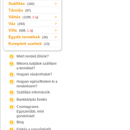
Szállítás
(182)
Tárolás
(87)
Váltás
(1199,
3 új
)
Váz
(293)
Villa
(508,
1 új
)
Egyéb termékek
(26)
Komplett szettek
(13)
Miért rendelj tőlünk?
Mikorra tudjátok szállítani
a terméket?
Hogyan vásárolhatok?
Hogyan egészíthetem ki a
rendelésem?
Szállítási információk
Bankkártyás fizetés
Csomagcsere.
Egyszerűbb, mint
gondolnád!
Blog
Elállás a szerződéstől