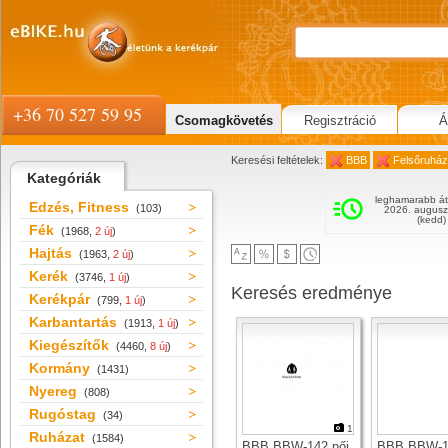
+36 70 527 59 95
Csomagkövetés
Regisztráció
Á
Keresési feltételek:
BBB
Felsőruház
Kategóriák
leghamarabb át
Edzés, Fitness
(103)
2026. augusz
(kedd)
Fék
(1968,
2 új
)
Hajtás
(1963,
2 új
)
Kerék
(3746,
1 új
)
Keresés eredménye
Kerékpár
(799,
1 új
)
Karbantartás
(1913,
1 új
)
Kiegészítők
(4460,
8 új
)
Kormány
(1431)
Nyereg
(808)
Rugóstag
(34)
1
Ruházat
(1584)
BBB BBW-142 női
BBB BBW-1