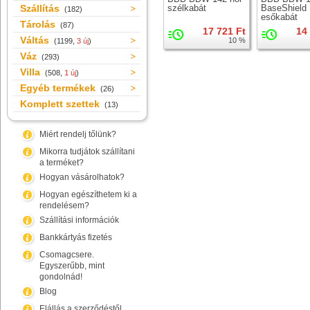
Szállítás
szélkabát
BaseShield
(182)
esőkabát
Tárolás
(87)
17 721 Ft
14
Váltás
10 %
(1199,
3 új
)
Váz
(293)
Villa
(508,
1 új
)
Egyéb termékek
(26)
Komplett szettek
(13)
Miért rendelj tőlünk?
Mikorra tudjátok szállítani
a terméket?
Hogyan vásárolhatok?
Hogyan egészíthetem ki a
rendelésem?
Szállítási információk
Bankkártyás fizetés
Csomagcsere.
Egyszerűbb, mint
gondolnád!
Blog
Elállás a szerződéstől