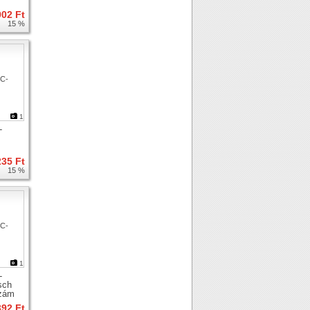
902 Ft
15 %
1
-
yhoz
235 Ft
15 %
1
-
sch
szám
yhoz
392 Ft