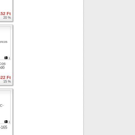
152 Ft
20 %
1
cos
edő
422 Ft
15 %
1
-165