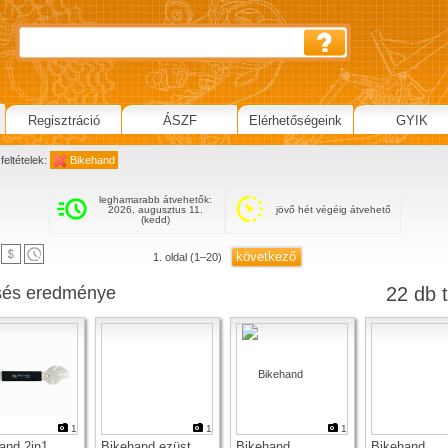
Regisztráció
ÁSZF
Elérhetőségeink
GYIK
feltételek:
Bikehand
leghamarabb átvehetők:
2026. augusztus 11.
jövő hét végéig átvehető
(kedd)
következő
1. oldal (1–20)
sés eredménye
22 db t
1
1
1
and 2in1
Bikehand ezüst
Bikehand
Bikehand