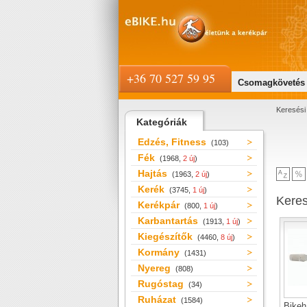
+36 70 527 59 95
Csomagkövetés
Keresési 
Kategóriák
Edzés, Fitness
(103)
Fék
(1968,
2 új
)
Hajtás
(1963,
2 új
)
Kerék
(3745,
1 új
)
Kere
Kerékpár
(800,
1 új
)
Karbantartás
(1913,
1 új
)
Kiegészítők
(4460,
8 új
)
Kormány
(1431)
Nyereg
(808)
Rugóstag
(34)
Ruházat
(1584)
Bikeh