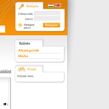
Belépés
Felhasználó:
Jelszó:
Elfelejtett
jelszó
Szűrés
Alkategóriák
Márka
Kosár
alálat
A kosár üres.
1