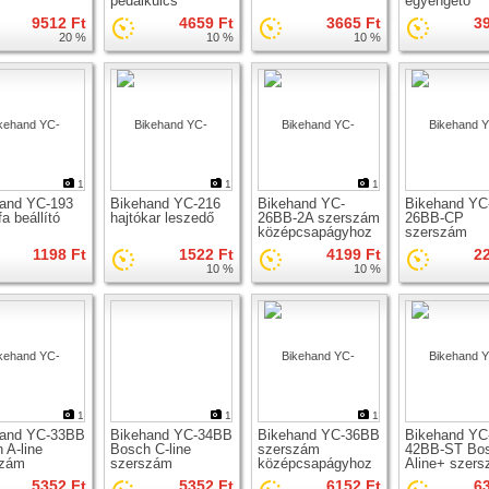
pedálkulcs
egyengető
9512 Ft
4659 Ft
3665 Ft
3
20 %
10 %
10 %
1
1
1
and YC-193
Bikehand YC-216
Bikehand YC-
Bikehand YC
a beállító
hajtókar leszedő
26BB-2A szerszám
26BB-CP
középcsapágyhoz
szerszám
középcsapág
1198 Ft
1522 Ft
4199 Ft
2
10 %
10 %
1
1
1
hand YC-33BB
Bikehand YC-34BB
Bikehand YC-36BB
Bikehand YC
 A-line
Bosch C-line
szerszám
42BB-ST Bo
szám
szerszám
középcsapágyhoz
Aline+ szer
pcsapágyhoz
középcsapágyhoz
középcsapág
5352 Ft
5352 Ft
6152 Ft
6