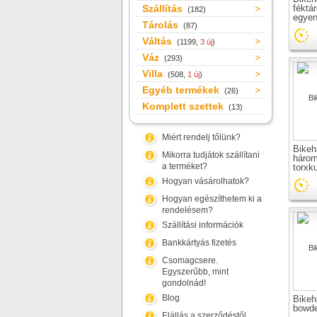
Szállítás
féktá
(182)
egyen
Tárolás
(87)
Váltás
(1199,
3 új
)
Váz
(293)
Villa
(508,
1 új
)
Egyéb termékek
(26)
Komplett szettek
(13)
Miért rendelj tőlünk?
Bikeh
Mikorra tudjátok szállítani
háro
a terméket?
torxk
Hogyan vásárolhatok?
Hogyan egészíthetem ki a
rendelésem?
Szállítási információk
Bankkártyás fizetés
Csomagcsere.
Egyszerűbb, mint
gondolnád!
Blog
Bikeh
bowde
Elállás a szerződéstől