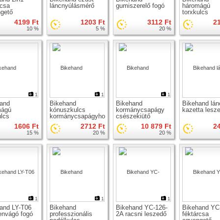
rcsa
láncnyúlásmérő
gumiszerelő fogó
háromágú
gető
torxkulcs
4199 Ft
1203 Ft
3112 Ft
2
10 %
5 %
20 %
1
1
1
and
Bikehand
Bikehand
Bikehand lán
mágú
kónuszkulcs
kormánycsapágy
kazetta lesz
ulcs
kormánycsapágyhoz
csészekiütő
30-40 mm
1606 Ft
2712 Ft
10 879 Ft
2
15 %
20 %
20 %
1
1
1
and LY-T06
Bikehand
Bikehand YC-126-
Bikehand YC
nvágó fogó
professzionális
2A racsni leszedő
féktárcsa