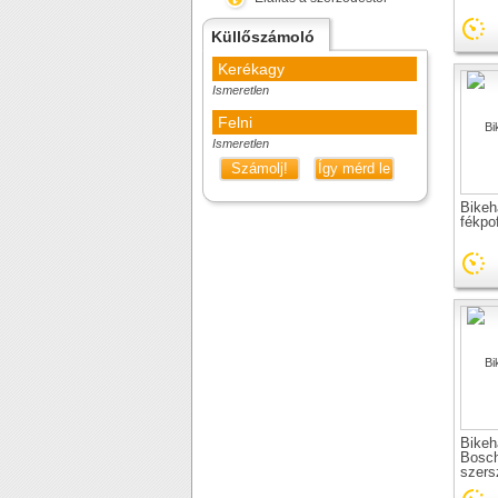
Küllőszámoló
Kerékagy
Ismeretlen
Felni
Ismeretlen
Számolj!
Így mérd le
Bikeh
fékpof
Bike
Bosch
szer
közé