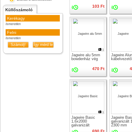
103 Ft
Küllőszámoló
Kerékagy
Ismeretlen
Felni
Ismeretlen
Számolj!
Így mérd le
1
Jagwire alu 5mm
Jagwire Alu
bowdenház vég
kábelvezető
470 Ft
4
1
Jagwire Basic
Jagwire Bas
1,6x2000
galvanizált 
galvanizált
2300 mm
fékbowden
váltóbowde
690 Ft