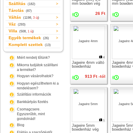
Szállítás
mm bowden vég
mm bowden
(182)
Tárolás
(87)
26 Ft
Váltás
(1198,
3 új
)
Váz
(293)
Villa
(508,
1 új
)
Egyéb termékek
(26)
Komplett szettek
(13)
Miért rendelj tőlünk?
4
Jagwire 4mm váltó
Jagwire 4mm
Mikorra tudjátok szállítani
bowdenház
bowdenház 
a terméket?
Hogyan vásárolhatok?
913 Ft -tól
Hogyan egészíthetem ki a
rendelésem?
Szállítási információk
Bankkártyás fizetés
Csomagcsere.
Egyszerűbb, mint
gondolnád!
1
Blog
Jagwire 5mm
Jagwire 5m
bowdenház vég
bowdenház 
Elállás a szerződéstől