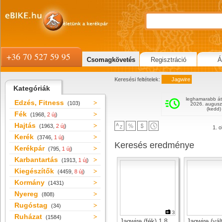
+36 70 527 59 95
Csomagkövetés
Regisztráció
Á
Keresési feltételek:
Jagwire
Kategóriák
leghamarabb át
Edzés, Fitness
(103)
2026. augusz
(kedd)
Fék
(1968,
2 új
)
Hajtás
(1963,
2 új
)
1. o
Kerék
(3746,
1 új
)
Keresés eredménye
Kerékpár
(795,
1 új
)
Karbantartás
(1913,
1 új
)
Kiegészítők
(4459,
8 új
)
Kormány
(1431)
Nyereg
(808)
Rugóstag
(34)
3
Ruházat
(1584)
Jagwire (fék) 1,8
Jagwire (vál