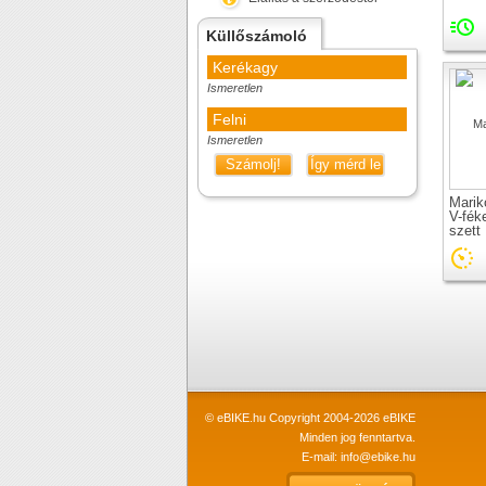
Küllőszámoló
Kerékagy
Ismeretlen
Felni
Ismeretlen
Számolj!
Így mérd le
Mari
V-fék
szett
© eBIKE.hu Copyright 2004-2026 eBIKE
Minden jog fenntartva.
E-mail:
info@ebike.hu