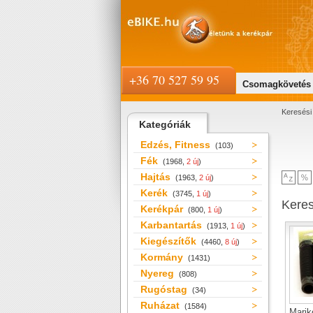
+36 70 527 59 95
Csomagkövetés
Keresési 
Kategóriák
Edzés, Fitness
(103)
Fék
(1968,
2 új
)
Hajtás
(1963,
2 új
)
Kerék
(3745,
1 új
)
Kere
Kerékpár
(800,
1 új
)
Karbantartás
(1913,
1 új
)
Kiegészítők
(4460,
8 új
)
Kormány
(1431)
Nyereg
(808)
Rugóstag
(34)
Ruházat
(1584)
Marik