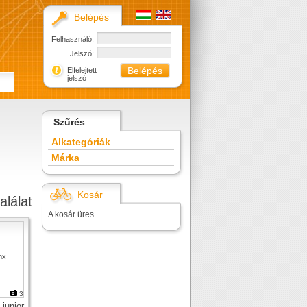
Belépés
Felhasználó:
Jelszó:
Elfelejtett
jelszó
Szűrés
Alkategóriák
Márka
Kosár
alálat
A kosár üres.
3
junior