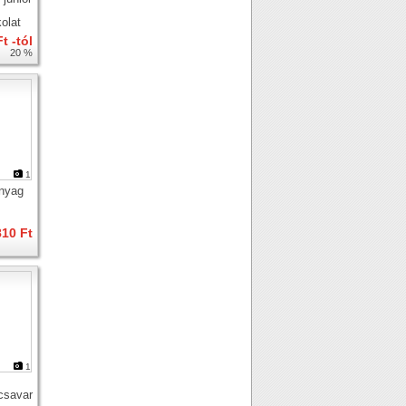
olat
t -tól
20 %
1
nyag
810 Ft
1
csavar