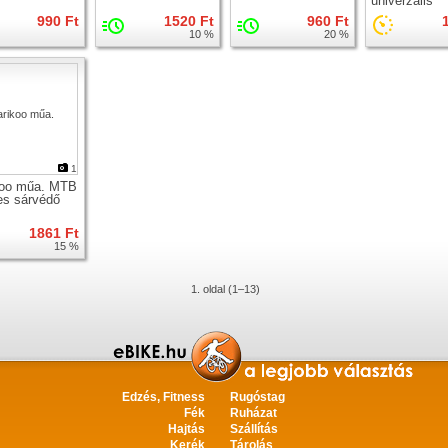
univerzális
990 Ft
1520 Ft
960 Ft
10 %
20 %
1
koo műa. MTB
es sárvédő
1861 Ft
15 %
1. oldal (1–13)
Edzés, Fitness
Rugóstag
Fék
Ruházat
Hajtás
Szállítás
Kerék
Tárolás