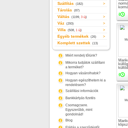
Szállítás
normá
(182)
kormá
Tárolás
(87)
Váltás
(1199,
3 új
)
Váz
(293)
Villa
(508,
1 új
)
Egyéb termékek
(26)
Komplett szettek
(13)
Miért rendelj tőlünk?
Marik
Mikorra tudjátok szállítani
küllő
a terméket?
küllő
Hogyan vásárolhatok?
Hogyan egészíthetem ki a
rendelésem?
Szállítási információk
Bankkártyás fizetés
Csomagcsere.
Egyszerűbb, mint
gondolnád!
Blog
Mari
klipsz
Elállás a szerződéstől