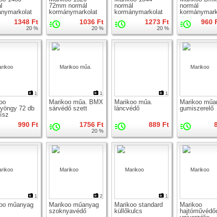
l
72mm normál
normál
normál
nymarkolat
kormánymarkolat
kormánymarkolat
kormánymark
1348 Ft
1036 Ft
1273 Ft
960 F
20 %
20 %
20 %
1
1
1
oo
Marikoo műa. BMX
Marikoo műa.
Marikoo műa
gyöngy 72 db
sárvédő szett
láncvédő
gumiszerelő
dísz
990 Ft
1756 Ft
889 Ft
20 %
1
2
1
koo műanyag
Marikoo műanyag
Marikoo standard
Marikoo
szoknyavédő
küllőkulcs
hajtóművédő