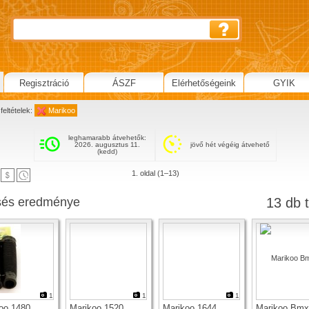
Regisztráció
ÁSZF
Elérhetőségeink
GYIK
feltételek:
Marikoo
leghamarabb átvehetők:
2026. augusztus 11.
jövő hét végéig átvehető
(kedd)
1. oldal (1–13)
sés eredménye
13 db t
1
1
1
oo 1480
Marikoo 1520
Marikoo 1644
Marikoo Bmx 