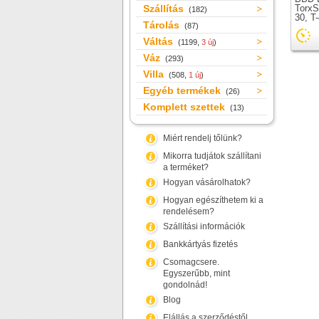
Szállítás
TorxSt
(182)
30, T
Tárolás
(87)
Váltás
(1199,
3 új
)
Váz
(293)
Villa
(508,
1 új
)
Egyéb termékek
(26)
Komplett szettek
(13)
Miért rendelj tőlünk?
Mikorra tudjátok szállítani
a terméket?
Hogyan vásárolhatok?
Hogyan egészíthetem ki a
rendelésem?
Szállítási információk
Bankkártyás fizetés
Csomagcsere.
Egyszerűbb, mint
gondolnád!
Blog
Elállás a szerződéstől