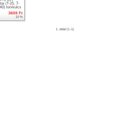
ar (T-25, T-
-40) torxkulcs
3609 Ft
10 %
1. oldal (1–1)