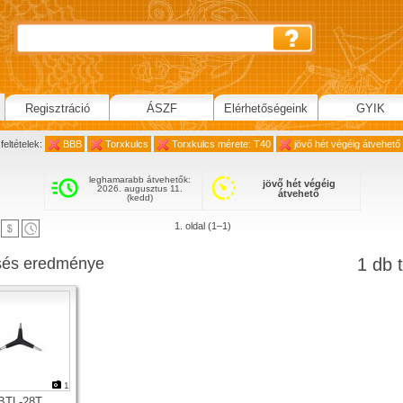
Regisztráció
ÁSZF
Elérhetőségeink
GYIK
feltételek:
BBB
Torxkulcs
Torxkulcs mérete: T40
jövő hét végéig átvehető
leghamarabb átvehetők:
jövő hét végéig
2026. augusztus 11.
átvehető
(kedd)
1. oldal (1–1)
sés eredménye
1 db t
1
BTL-28T