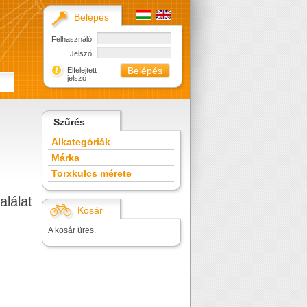
Belépés
Felhasználó:
Jelszó:
Elfelejtett
jelszó
Szűrés
Alkategóriák
Márka
Torxkulcs mérete
alálat
Kosár
A kosár üres.