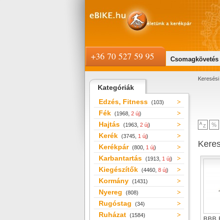
+36 70 527 59 95
Csomagkövetés
Keresési 
Kategóriák
Edzés, Fitness
(103)
Fék
(1968,
2 új
)
Hajtás
(1963,
2 új
)
Kerék
(3745,
1 új
)
Kere
Kerékpár
(800,
1 új
)
Karbantartás
(1913,
1 új
)
Kiegészítők
(4460,
8 új
)
Kormány
(1431)
Nyereg
(808)
Rugóstag
(34)
Ruházat
(1584)
BBB 