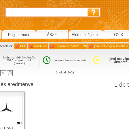
Regisztráció
ÁSZF
Elérhetőségeink
GYIK
feltételek:
BBB
Torxkulcs
Torxkulcs mérete: T30
jövő hét végéig átvehető
leghamarabb átvehetők:
jövő hét vég
2026. augusztus 7.
ezen a héten átvehető
átvehető
(péntek)
1. oldal (1–1)
sés eredménye
1 db t
1
BTL-28T