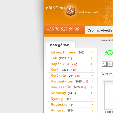
+36 70 527 59 95
Csomagkövetés
Keresési 
Kategóriák
Edzés, Fitness
(103)
Fék
(1969,
2 új
)
Hajtás
(1960,
2 új
)
Kerék
(3748,
1 új
)
Kere
Kerékpár
(794,
1 új
)
Karbantartás
(1915,
1 új
)
Kiegészítők
(4459,
8 új
)
Kormány
(1431)
Nyereg
(808)
Rugóstag
(34)
Ruházat
(1584)
BBB 