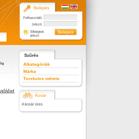
Belépés
Felhasználó:
Jelszó:
Elfelejtett
jelszó
Szűrés
éig
Alkategóriák
Márka
Torxkulcs mérete
alálat
Kosár
A kosár üres.