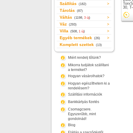
Szállítás
TorxSt
(182)
30, T
Tárolás
(87)
Váltás
(1198,
3 új
)
Váz
(293)
Villa
(508,
1 új
)
Egyéb termékek
(26)
Komplett szettek
(13)
Miért rendelj tőlünk?
Mikorra tudjátok szállítani
a terméket?
Hogyan vásárolhatok?
Hogyan egészíthetem ki a
rendelésem?
Szállítási információk
Bankkártyás fizetés
Csomagcsere.
Egyszerűbb, mint
gondolnád!
Blog
Elállás a szerződéstől