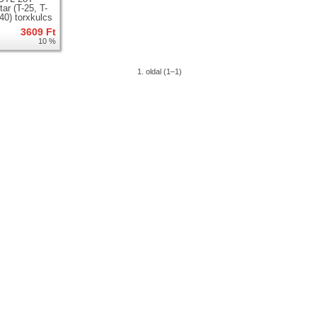
ar (T-25, T-
-40) torxkulcs
3609 Ft
10 %
1. oldal (1–1)