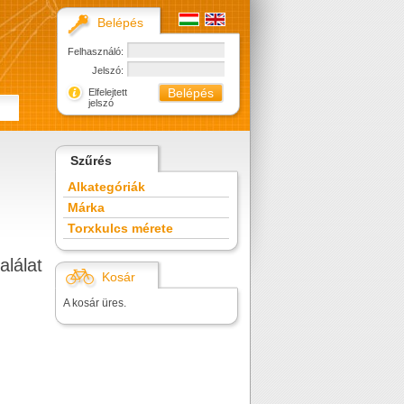
Belépés
Felhasználó:
Jelszó:
Elfelejtett
jelszó
Szűrés
Alkategóriák
Márka
Torxkulcs mérete
alálat
Kosár
A kosár üres.