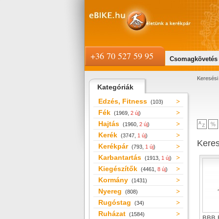
+36 70 527 59 95
Csomagkövetés
Keresési 
Kategóriák
Edzés, Fitness
(103)
Fék
(1969,
2 új
)
Hajtás
(1960,
2 új
)
Kerék
(3747,
1 új
)
Kere
Kerékpár
(793,
1 új
)
Karbantartás
(1913,
1 új
)
Kiegészítők
(4461,
8 új
)
Kormány
(1431)
Nyereg
(808)
Rugóstag
(34)
Ruházat
(1584)
BBB 