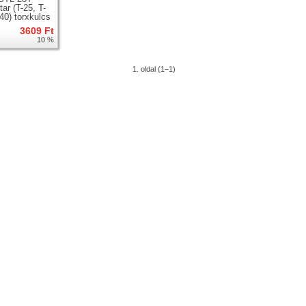
ar (T-25, T-
-40) torxkulcs
3609 Ft
10 %
1. oldal (1–1)