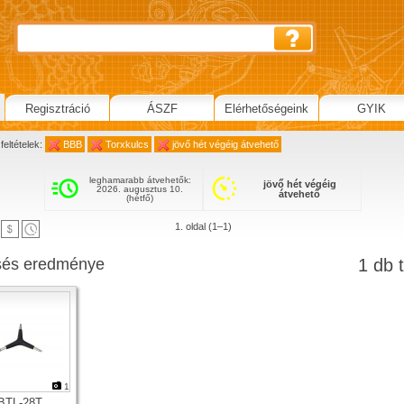
Regisztráció
ÁSZF
Elérhetőségeink
GYIK
feltételek:
BBB
Torxkulcs
jövő hét végéig átvehető
leghamarabb átvehetők:
jövő hét végéig
2026. augusztus 10.
átvehető
(hétfő)
1. oldal (1–1)
sés eredménye
1 db t
1
BTL-28T