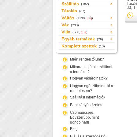
Szállítás
TorxSt
(182)
30, T
Tárolás
(87)
Váltás
(1198,
3 új
)
Váz
(293)
Villa
(508,
1 új
)
Egyéb termékek
(26)
Komplett szettek
(13)
Miért rendelj tőlünk?
Mikorra tudjátok szállítani
a terméket?
Hogyan vásárolhatok?
Hogyan egészíthetem ki a
rendelésem?
Szállítási információk
Bankkártyás fizetés
Csomagcsere.
Egyszerűbb, mint
gondolnád!
Blog
Elállás a szerződéstől