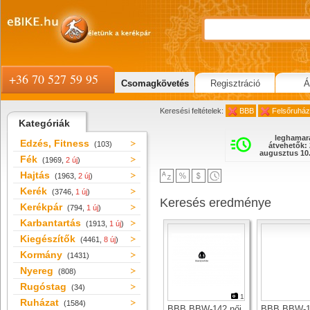
+36 70 527 59 95
Csomagkövetés
Regisztráció
Á
Keresési feltételek:
BBB
Felsőruház
Kategóriák
leghamar
Edzés, Fitness
(103)
átvehetők: 
augusztus 10.
Fék
(1969,
2 új
)
Hajtás
(1963,
2 új
)
Kerék
(3746,
1 új
)
Keresés eredménye
Kerékpár
(794,
1 új
)
Karbantartás
(1913,
1 új
)
Kiegészítők
(4461,
8 új
)
Kormány
(1431)
Nyereg
(808)
Rugóstag
(34)
1
Ruházat
(1584)
BBB BBW-142 női
BBB BBW-1