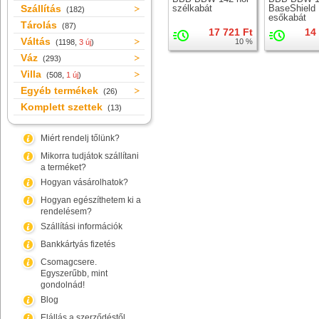
Szállítás
szélkabát
BaseShield
(182)
esőkabát
Tárolás
(87)
17 721 Ft
14
Váltás
10 %
(1198,
3 új
)
Váz
(293)
Villa
(508,
1 új
)
Egyéb termékek
(26)
Komplett szettek
(13)
Miért rendelj tőlünk?
Mikorra tudjátok szállítani
a terméket?
Hogyan vásárolhatok?
Hogyan egészíthetem ki a
rendelésem?
Szállítási információk
Bankkártyás fizetés
Csomagcsere.
Egyszerűbb, mint
gondolnád!
Blog
Elállás a szerződéstől