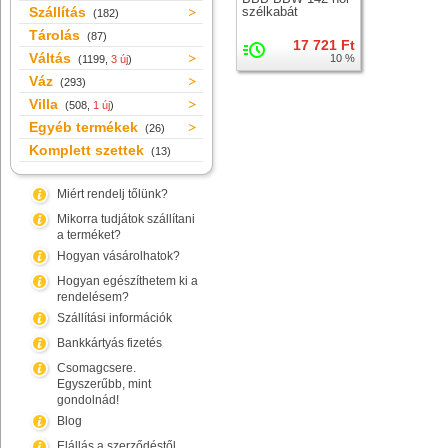
Szállítás
szélkabát
(182)
Tárolás
(87)
17 721 Ft
Váltás
10 %
(1199,
3 új
)
Váz
(293)
Villa
(508,
1 új
)
Egyéb termékek
(26)
Komplett szettek
(13)
Miért rendelj tőlünk?
Mikorra tudjátok szállítani
a terméket?
Hogyan vásárolhatok?
Hogyan egészíthetem ki a
rendelésem?
Szállítási információk
Bankkártyás fizetés
Csomagcsere.
Egyszerűbb, mint
gondolnád!
Blog
Elállás a szerződéstől