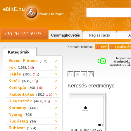
+36 70 527 59 95
Csomagkövetés
Regisztráció
Á
Keresési feltételek:
BBB
Felsőruház
Kategóriák
leghamar
Edzés, Fitness
(103)
átvehetők: 
augusztus 11.
Fék
(1968,
2 új
)
Hajtás
(1963,
2 új
)
Kerék
(3745,
1 új
)
Keresés eredménye
Kerékpár
(800,
1 új
)
Karbantartás
(1913,
1 új
)
Kiegészítők
(4460,
8 új
)
Kormány
(1431)
Nyereg
(808)
Rugóstag
(34)
1
Ruházat
(1584)
BBB BBW-142 női