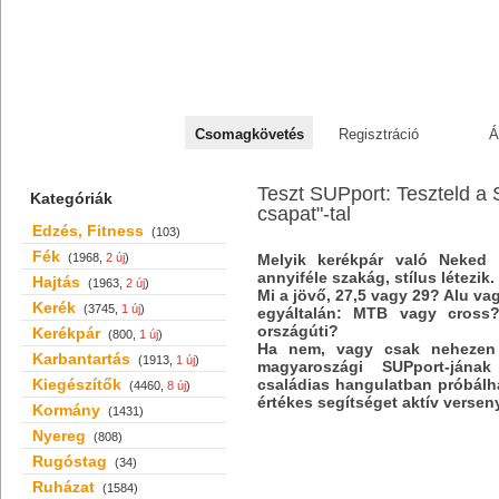
+36 70 527 59 95
Csomagkövetés
Regisztráció
Á
Teszt SUPport: Teszteld a S
Kategóriák
csapat"-tal
Edzés, Fitness
(103)
Fék
(1968,
2 új
)
Melyik kerékpár való Neked 
annyiféle szakág, stílus létezik.
Hajtás
(1963,
2 új
)
Mi a jövő, 27,5 vagy 29? Alu v
Kerék
(3745,
1 új
)
egyáltalán: MTB vagy cross
országúti?
Kerékpár
(800,
1 új
)
Ha nem, vagy csak nehezen 
Karbantartás
(1913,
1 új
)
magyaroszági
SUP
port-jána
Kiegészítők
családias hangulatban próbálha
(4460,
8 új
)
értékes segítséget aktív versen
Kormány
(1431)
Nyereg
(808)
Rugóstag
(34)
Ruházat
(1584)