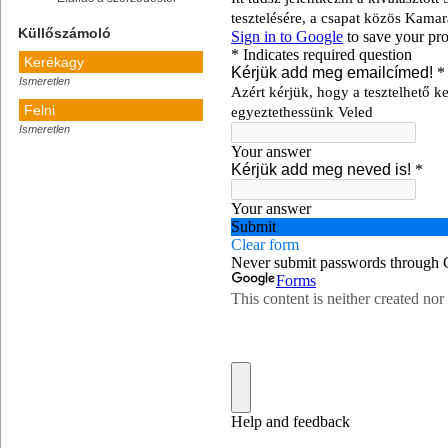
Küllőszámoló
Kerékagy
Ismeretlen
Felni
Ismeretlen
Számolj!
Így mérd le