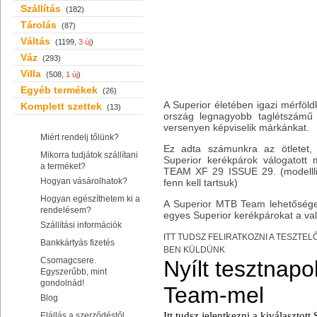
Szállítás
(182)
Tárolás
(87)
Váltás
(1199,
3 új
)
Váz
(293)
Villa
(508,
1 új
)
Egyéb termékek
(26)
A Superior életében igazi mérfö
Komplett szettek
(13)
ország legnagyobb taglétszámű 
versenyen képviselik márkánkat.
Miért rendelj tőlünk?
Ez adta számunkra az ötlete
Mikorra tudjátok szállítani
Superior kerékpárok válogatott m
a terméket?
TEAM XF 29 ISSUE 29
. (modell
Hogyan vásárolhatok?
fenn kell tartsuk)
Hogyan egészíthetem ki a
A Superior MTB Team lehetőséget 
rendelésem?
egyes Superior kerékpárokat a va
Szállítási információk
ITT TUDSZ FELIRATKOZNI A TESZTE
Bankkártyás fizetés
BEN KÜLDÜNK
Csomagcsere.
Egyszerűbb, mint
gondolnád!
Blog
Elállás a szerződéstől