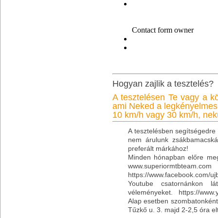
Hogyan zajlik a tesztelés?
A tesztelésen Te vagy a k
ami Neked a legkényelmes
10 km/h vagy 30 km/h, nek
A tesztelésben segítségedre 
nem árulunk zsákbamacskát
preferált márkához!
Minden hónapban előre megad
www.superiormtbteam.com
https://www.facebook.com/uj
Youtube csatornánkon lát
véleményeket.
https://www
Alap esetben szombatonként 
Tűzkő u. 3. majd 2-2,5 óra elt