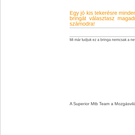
Egy jó kis tekerésre mind
bringát választasz magad
számodra!
Mi már tudjuk ez a bringa nemcsak a nev
A Superior Mtb Team a Mozgásvilá
© eBIKE.hu Copyright 2004-2026 eBIKE
Edzés, F
Minden jog fenntartva.