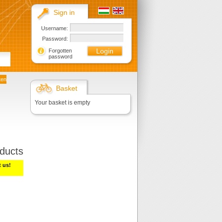
Sign in
Username:
Password:
Forgotten
password
ten
Basket
Your basket is empty
ducts
t us!