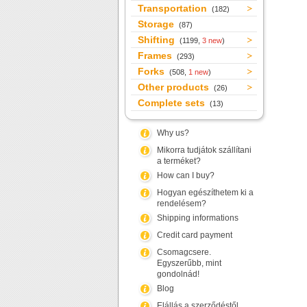
Transportation
(182)
Storage
(87)
Shifting
(1199,
3 new
)
Frames
(293)
Forks
(508,
1 new
)
Other products
(26)
Complete sets
(13)
Why us?
Mikorra tudjátok szállítani
a terméket?
How can I buy?
Hogyan egészíthetem ki a
rendelésem?
Shipping informations
Credit card payment
Csomagcsere.
Egyszerűbb, mint
gondolnád!
Blog
Elállás a szerződéstől