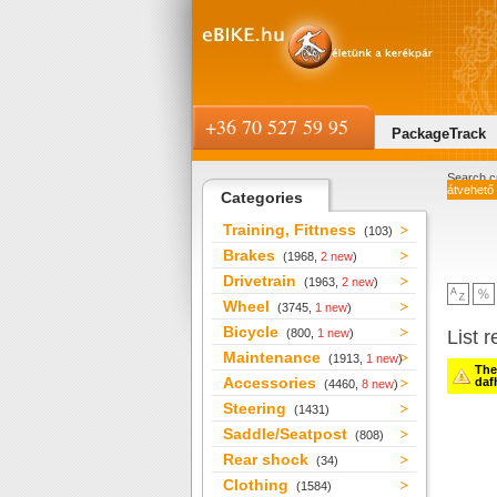
+36 70 527 59 95
PackageTrack
Search cr
átvehető
Categories
Training, Fittness
(103)
Brakes
(1968,
2 new
)
Drivetrain
(1963,
2 new
)
Wheel
(3745,
1 new
)
Bicycle
(800,
1 new
)
List r
Maintenance
(1913,
1 new
)
Ther
Accessories
daf
(4460,
8 new
)
Steering
(1431)
Saddle/Seatpost
(808)
Rear shock
(34)
Clothing
(1584)