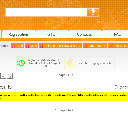
Registration
GTC
Contacts
FAQ
iterias:
Cipő
MTB
Szín: fekete-fukszia-sárga
Van raktáron
ezen a hé
leghamarabb átvehetők:
Tuesday 11th of August
jövő hét végéig átvehető
2026
1. page (1–0)
esults
0 pro
e were no results with the specified criteria. Please filter with other criteria or contac
h
1. page (1–0)