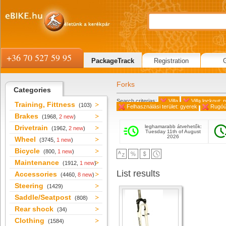
+36 70 527 59 95
PackageTrack
Registration
Forks
Categories
Search criterias:
Villa
Villa lockout: 
Training, Fittness
(103)
Felhasználási terület: gyerek
Rugóú
Brakes
(1968,
2 new
)
Drivetrain
leghamarabb átvehetők:
(1962,
2 new
)
Tuesday 11th of August
2026
Wheel
(3745,
1 new
)
Bicycle
(800,
1 new
)
Maintenance
(1912,
1 new
)
List results
Accessories
(4460,
8 new
)
Steering
(1429)
Saddle/Seatpost
(808)
Rear shock
(34)
Clothing
(1584)