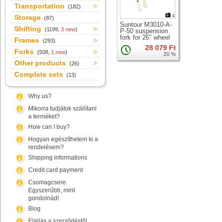
Transportation
(182)
4
Storage
(87)
Suntour M3010-A-
Shifting
(1199,
3 new
)
P-50 suspension
fork for 26" wheel
Frames
(293)
28 079 Ft
Forks
(508,
1 new
)
20 %
Other products
(26)
Complete sets
(13)
Why us?
Mikorra tudjátok szállítani
a terméket?
How can I buy?
Hogyan egészíthetem ki a
rendelésem?
Shipping informations
Credit card payment
Csomagcsere.
Egyszerűbb, mint
gondolnád!
Blog
Elállás a szerződéstől