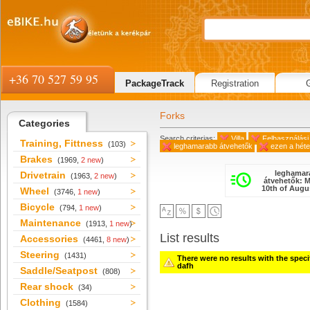
+36 70 527 59 95
PackageTrack
Registration
Forks
Categories
Search criterias:
Villa
Felhasználási 
Training, Fittness
(103)
leghamarabb átvehetők
ezen a héte
Brakes
(1969,
2 new
)
leghamar
Drivetrain
(1963,
2 new
)
átvehetők: 
10th of Augu
Wheel
(3746,
1 new
)
Bicycle
(794,
1 new
)
Maintenance
(1913,
1 new
)
List results
Accessories
(4461,
8 new
)
Steering
(1431)
There were no results with the specifi
dafh
Saddle/Seatpost
(808)
Rear shock
(34)
Clothing
(1584)