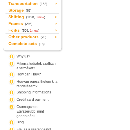
Transportation
(182)
Storage
(87)
Shifting
(1198,
3 new
)
Frames
(293)
Forks
(508,
1 new
)
Other products
(26)
Complete sets
(13)
Why us?
Mikorra tudjátok szállítani
a terméket?
How can I buy?
Hogyan egészíthetem ki a
rendelésem?
Shipping informations
Credit card payment
Csomagcsere.
Egyszerűbb, mint
gondolnád!
Blog
Elállás a szerződéstől