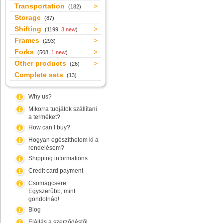
Transportation
(182)
Storage
(87)
Shifting
(1199,
3 new
)
Frames
(293)
Forks
(508,
1 new
)
Other products
(26)
Complete sets
(13)
Why us?
Mikorra tudjátok szállítani
a terméket?
How can I buy?
Hogyan egészíthetem ki a
rendelésem?
Shipping informations
Credit card payment
Csomagcsere.
Egyszerűbb, mint
gondolnád!
Blog
Elállás a szerződéstől