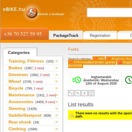
+36 70 527 59 95
PackageTrack
Registration
Forks
Categories
Search criterias:
Villa
Rugózás elve:
Training, Fittness
(103)
Felhasználási terület: gyerek
Rugóú
átvehetők
Brakes
(1967,
2 new
)
Drivetrain
(1962,
2 new
)
leghamarabb
átvehetők: Wednesday
Wheel
(3745,
1 new
)
12th of August 2026
Bicycle
(799,
1 new
)
Maintenance
(1911,
1 new
)
Accessories
(4459,
8 new
)
List results
Steering
(1429)
There were no results with the specifi
Saddle/Seatpost
(808)
dafh
Rear shock
(34)
Clothing
(1584)