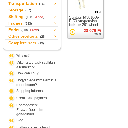
Transportation
(182)
Storage
(87)
4
Shifting
(1199,
3 new
)
Suntour M3010-A-
P-50 suspension
Frames
(293)
fork for 26" wheel
Forks
(508,
1 new
)
28 079 Ft
20 %
Other products
(26)
Complete sets
(13)
Why us?
Mikorra tudjátok szállítani
a terméket?
How can I buy?
Hogyan egészíthetem ki a
rendelésem?
Shipping informations
Credit card payment
Csomagcsere.
Egyszerűbb, mint
gondolnád!
Blog
Elállás a szerződéstől