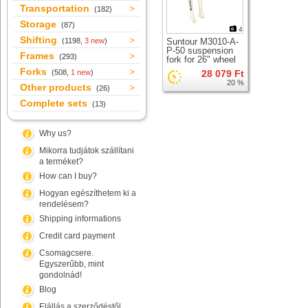
Transportation
(182)
Storage
(87)
4
Shifting
(1198,
3 new
)
Suntour M3010-A-
P-50 suspension
Frames
(293)
fork for 26" wheel
Forks
(508,
1 new
)
28 079 Ft
20 %
Other products
(26)
Complete sets
(13)
Why us?
Mikorra tudjátok szállítani
a terméket?
How can I buy?
Hogyan egészíthetem ki a
rendelésem?
Shipping informations
Credit card payment
Csomagcsere.
Egyszerűbb, mint
gondolnád!
Blog
Elállás a szerződéstől