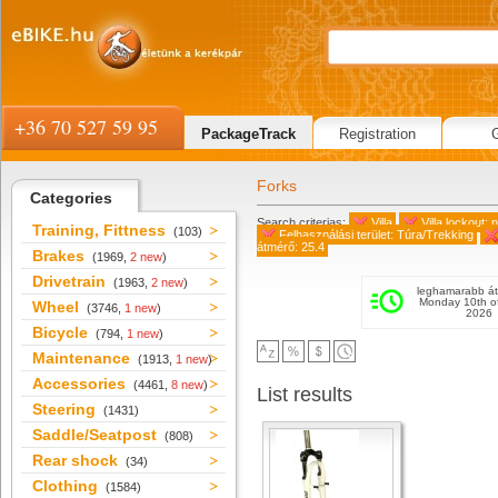
+36 70 527 59 95
PackageTrack
Registration
Forks
Categories
Search criterias:
Villa
Villa lockout: 
Training, Fittness
(103)
Felhasználási terület: Túra/Trekking
átmérő: 25.4
Brakes
(1969,
2 new
)
Drivetrain
(1963,
2 new
)
leghamarabb át
Monday 10th o
Wheel
(3746,
1 new
)
2026
Bicycle
(794,
1 new
)
Maintenance
(1913,
1 new
)
Accessories
(4461,
8 new
)
List results
Steering
(1431)
Saddle/Seatpost
(808)
Rear shock
(34)
Clothing
(1584)