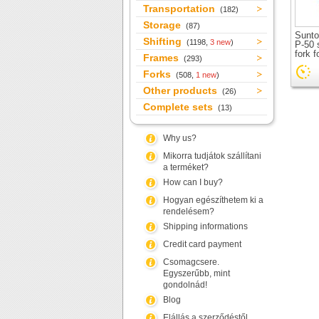
Transportation
(182)
Storage
(87)
Sunto
Shifting
(1198,
3 new
)
P-50 
fork f
Frames
(293)
Forks
(508,
1 new
)
Other products
(26)
Complete sets
(13)
Why us?
Mikorra tudjátok szállítani
a terméket?
How can I buy?
Hogyan egészíthetem ki a
rendelésem?
Shipping informations
Credit card payment
Csomagcsere.
Egyszerűbb, mint
gondolnád!
Blog
Elállás a szerződéstől