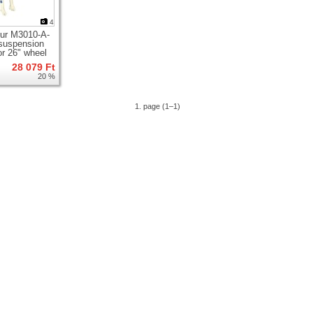
4
ur M3010-A-
suspension
or 26" wheel
28 079 Ft
20 %
1. page (1–1)