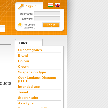
Sign in
Username:
Password:
Forgotten
password
Filter
Subcategories
Brand
Colour
Crown
Suspension type
Over Locknut Distance
(O.L.D.)
ducts
Intended use
Travel
Steerer tube
Axle type