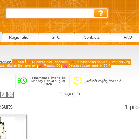
Registration
GTC
Contacts
FAQ
iterias:
Villa
Rugózás elve: acélrugó
Felhasználási terület: Túra/Trekking
sználási terület: gyerek
Rugóút: 50
Becsúszószár átmérő: 25.4
leghamarabb átvehetők:
Monday 10th of August
jövő hét végéig átvehető
2026
1. page (1–1)
esults
1 pro