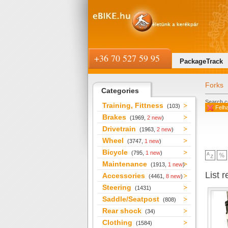
+36 70 527 59 95
PackageTrack
Forks
Categories
Search cr
Training, Fittness
(103)
Felha
Brakes
(1969,
2 new
)
Drivetrain
(1963,
2 new
)
Wheel
(3747,
1 new
)
Bicycle
(795,
1 new
)
Maintenance
(1913,
1 new
)
List r
Accessories
(4461,
8 new
)
Steering
(1431)
Saddle/Seatpost
(808)
Rear shock
(34)
Clothing
(1584)