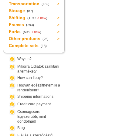
Transportation
(182)
Storage
(87)
Shifting
(1199,
3 new
)
Frames
(293)
Forks
(508,
1 new
)
Other products
(26)
Complete sets
(13)
Why us?
Mikorra tudjátok szállítani
a terméket?
How can I buy?
Hogyan egészíthetem ki a
rendelésem?
Shipping informations
Credit card payment
Csomagcsere.
Egyszerűbb, mint
gondolnád!
Blog
Elállás a szerződéstől