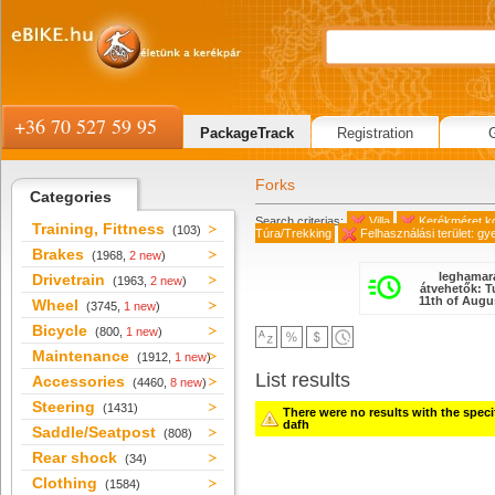
+36 70 527 59 95
PackageTrack
Registration
Forks
Categories
Search criterias:
Villa
Kerékméret ko
Training, Fittness
(103)
Túra/Trekking
Felhasználási terület: gy
Brakes
(1968,
2 new
)
leghamar
Drivetrain
(1963,
2 new
)
átvehetők: 
11th of Augu
Wheel
(3745,
1 new
)
Bicycle
(800,
1 new
)
Maintenance
(1912,
1 new
)
List results
Accessories
(4460,
8 new
)
Steering
(1431)
There were no results with the specifi
dafh
Saddle/Seatpost
(808)
Rear shock
(34)
Clothing
(1584)