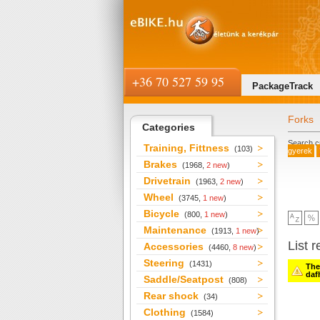
+36 70 527 59 95
PackageTrack
Forks
Categories
Search cr
Training, Fittness
(103)
gyerek
Brakes
(1968,
2 new
)
Drivetrain
(1963,
2 new
)
Wheel
(3745,
1 new
)
Bicycle
(800,
1 new
)
Maintenance
(1913,
1 new
)
List r
Accessories
(4460,
8 new
)
Steering
(1431)
Ther
daf
Saddle/Seatpost
(808)
Rear shock
(34)
Clothing
(1584)