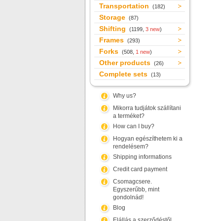
Transportation
(182)
Storage
(87)
Shifting
(1199,
3 new
)
Frames
(293)
Forks
(508,
1 new
)
Other products
(26)
Complete sets
(13)
Why us?
Mikorra tudjátok szállítani
a terméket?
How can I buy?
Hogyan egészíthetem ki a
rendelésem?
Shipping informations
Credit card payment
Csomagcsere.
Egyszerűbb, mint
gondolnád!
Blog
Elállás a szerződéstől