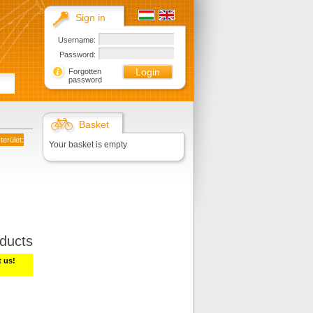
Sign in
Username:
Password:
Forgotten
password
Basket
terület:
Your basket is empty
ducts
t us!