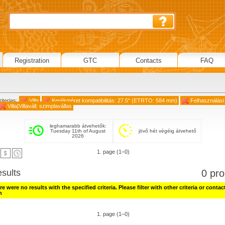
Registration
GTC
Contacts
FAQ
iterias:
Villa
Kerékméret kompatibilitás: 27.5" (ETRTO: 584 mm)
Felhasználási 
Villa|Villaváll: szimplavállas
leghamarabb átvehetők:
Tuesday 11th of August
jövő hét végéig átvehető
2026
1. page (1–0)
esults
0 pro
e were no results with the specified criteria. Please filter with other criteria or contac
h
1. page (1–0)