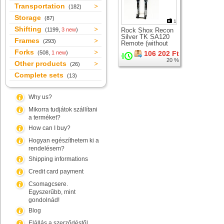
Transportation
(182)
Storage
(87)
1
Shifting
(1199,
3 new
)
Rock Shox Recon
Silver TK SA120
Frames
(293)
Remote (without
LO lever)
Forks
(508,
1 new
)
106 202 Ft
suspension fork for
20 %
26" wheel
Other products
(26)
Complete sets
(13)
Why us?
Mikorra tudjátok szállítani
a terméket?
How can I buy?
Hogyan egészíthetem ki a
rendelésem?
Shipping informations
Credit card payment
Csomagcsere.
Egyszerűbb, mint
gondolnád!
Blog
Elállás a szerződéstől