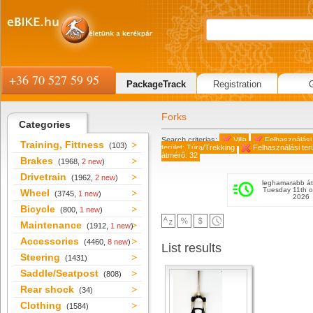
+36 70 527 59 95
PackageTrack
Registration
Forks
Categories
Search criterias:
Villa
Felhasználási
Training, Fittness
(103)
terület: Túra/Trekking
Felhasználási ter
átmérő: 32
Brakes
(1968,
2 new
)
Drivetrain
(1962,
2 new
)
leghamarabb át
Tuesday 11th o
Wheel
(3745,
1 new
)
2026
Bicycle
(800,
1 new
)
Maintenance
(1912,
1 new
)
Accessories
(4460,
8 new
)
List results
Steering
(1431)
Saddle/Seatpost
(808)
Rear shock
(34)
Clothing
(1584)