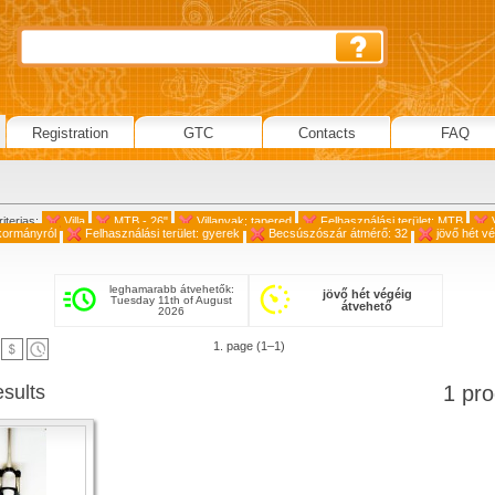
Registration
GTC
Contacts
FAQ
iterias:
Villa
MTB - 26"
Villanyak: tapered
Felhasználási terület: MTB
 kormányról
Felhasználási terület: gyerek
Becsúszószár átmérő: 32
jövő hét v
leghamarabb átvehetők:
jövő hét végéig
Tuesday 11th of August
átvehető
2026
1. page (1–1)
esults
1 pro