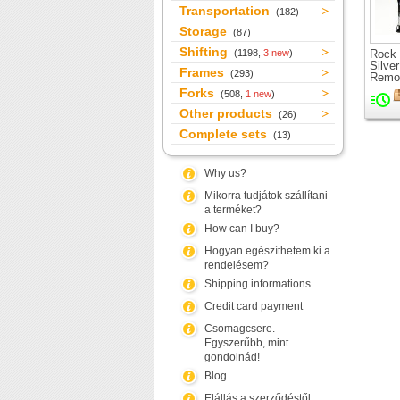
Transportation
(182)
Storage
(87)
Shifting
(1198,
3 new
)
Rock
Silve
Frames
(293)
Remot
LO le
Forks
(508,
1 new
)
suspe
26" w
Other products
(26)
Complete sets
(13)
Why us?
Mikorra tudjátok szállítani
a terméket?
How can I buy?
Hogyan egészíthetem ki a
rendelésem?
Shipping informations
Credit card payment
Csomagcsere.
Egyszerűbb, mint
gondolnád!
Blog
Elállás a szerződéstől