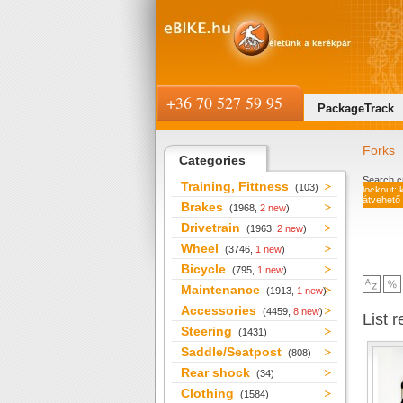
+36 70 527 59 95
PackageTrack
Forks
Categories
Search cr
Training, Fittness
(103)
lockout:
átvehető
Brakes
(1968,
2 new
)
Drivetrain
(1963,
2 new
)
Wheel
(3746,
1 new
)
Bicycle
(795,
1 new
)
Maintenance
(1913,
1 new
)
Accessories
(4459,
8 new
)
List r
Steering
(1431)
Saddle/Seatpost
(808)
Rear shock
(34)
Clothing
(1584)