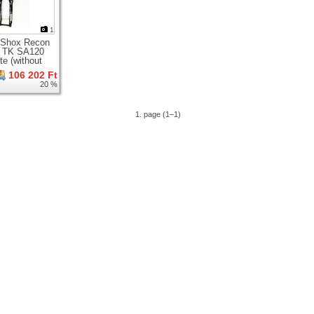
1
 Shox Recon
r TK SA120
e (without
ver)
106 202 Ft
nsion fork for
20 %
heel
1. page (1–1)