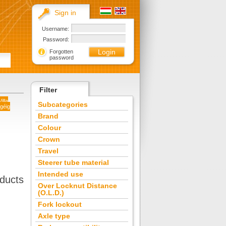
Sign in
Username:
Password:
Forgotten
password
Filter
Villa
Subcategories
égéig
Brand
Colour
Crown
Travel
Steerer tube material
Intended use
ducts
Over Locknut Distance
(O.L.D.)
Fork lockout
Axle type