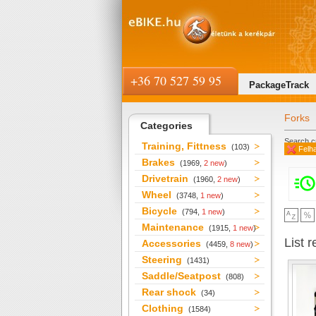
+36 70 527 59 95
PackageTrack
Forks
Categories
Search cr
Training, Fittness
(103)
Felha
Brakes
(1969,
2 new
)
Drivetrain
(1960,
2 new
)
Wheel
(3748,
1 new
)
Bicycle
(794,
1 new
)
Maintenance
(1915,
1 new
)
List r
Accessories
(4459,
8 new
)
Steering
(1431)
Saddle/Seatpost
(808)
Rear shock
(34)
Clothing
(1584)