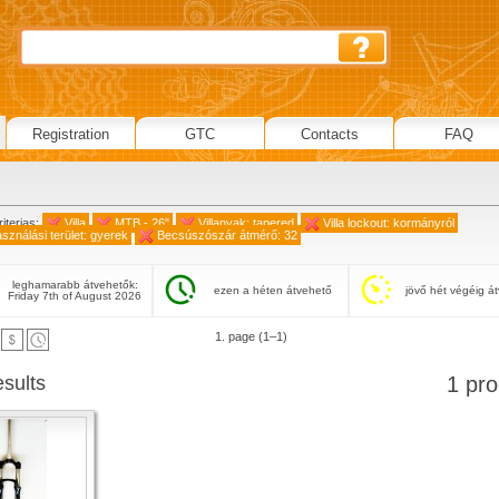
Registration
GTC
Contacts
FAQ
iterias:
Villa
MTB - 26"
Villanyak: tapered
Villa lockout: kormányról
sználási terület: gyerek
Becsúszószár átmérő: 32
leghamarabb átvehetők:
ezen a héten átvehető
jövő hét végéig á
Friday 7th of August 2026
1. page (1–1)
esults
1 pro