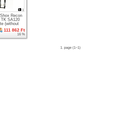
1
 Shox Recon
r TK SA120
e (without
ver)
111 862 Ft
nsion fork for
16 %
heel
1. page (1–1)