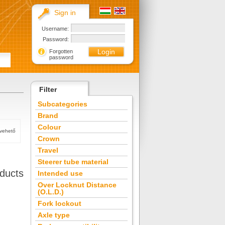
Sign in
Username:
Password:
Forgotten
password
Filter
Subcategories
Brand
Colour
tvehető
Crown
Travel
Steerer tube material
ducts
Intended use
Over Locknut Distance
(O.L.D.)
Fork lockout
Axle type