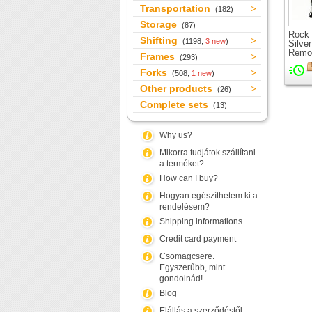
Transportation
(182)
Storage
(87)
Rock
Shifting
(1198,
3 new
)
Silve
Remot
Frames
(293)
LO le
suspe
Forks
(508,
1 new
)
26" w
Other products
(26)
Complete sets
(13)
Why us?
Mikorra tudjátok szállítani
a terméket?
How can I buy?
Hogyan egészíthetem ki a
rendelésem?
Shipping informations
Credit card payment
Csomagcsere.
Egyszerűbb, mint
gondolnád!
Blog
Elállás a szerződéstől