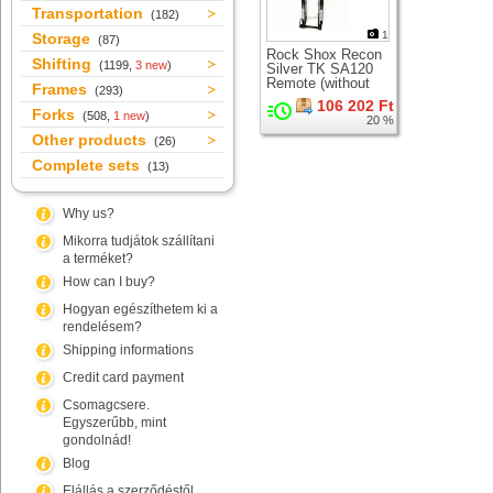
Transportation
(182)
1
Storage
(87)
Rock Shox Recon
Shifting
(1199,
3 new
)
Silver TK SA120
Remote (without
Frames
(293)
LO lever)
106 202 Ft
suspension fork for
Forks
(508,
1 new
)
20 %
26" wheel
Other products
(26)
Complete sets
(13)
Why us?
Mikorra tudjátok szállítani
a terméket?
How can I buy?
Hogyan egészíthetem ki a
rendelésem?
Shipping informations
Credit card payment
Csomagcsere.
Egyszerűbb, mint
gondolnád!
Blog
Elállás a szerződéstől