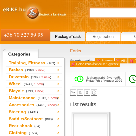
+36 70 527 59 95
PackageTrack
Registration
Forks
Categories
Search criterias:
Suntour
Villa
F
Training, Fittness
(103)
Felhasználási terület: gyerek
Brakes
(1969,
2 new
)
Drivetrain
(1960,
2 new
)
leghamarabb átvehetők:
Friday 7th of August 2026
Wheel
(3747,
1 new
)
Bicycle
(793,
1 new
)
Maintenance
(1913,
1 new
)
List results
Accessories
(4461,
8 new
)
Steering
(1431)
Saddle/Seatpost
(808)
Rear shock
(34)
Clothing
(1584)