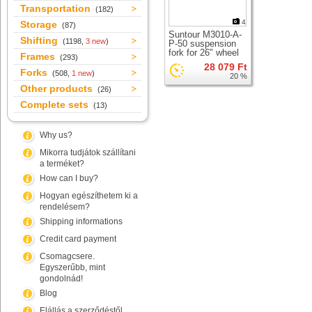
Transportation
(182)
4
Storage
(87)
Suntour M3010-A-
Shifting
(1198,
3 new
)
P-50 suspension
fork for 26" wheel
Frames
(293)
28 079 Ft
Forks
(508,
1 new
)
20 %
Other products
(26)
Complete sets
(13)
Why us?
Mikorra tudjátok szállítani
a terméket?
How can I buy?
Hogyan egészíthetem ki a
rendelésem?
Shipping informations
Credit card payment
Csomagcsere.
Egyszerűbb, mint
gondolnád!
Blog
Elállás a szerződéstől