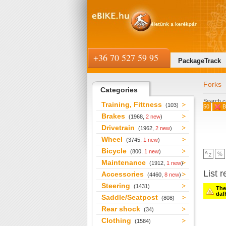
+36 70 527 59 95
PackageTrack
Forks
Categories
Search cr
Training, Fittness
(103)
50
B
Brakes
(1968,
2 new
)
Drivetrain
(1962,
2 new
)
Wheel
(3745,
1 new
)
Bicycle
(800,
1 new
)
Maintenance
(1912,
1 new
)
List r
Accessories
(4460,
8 new
)
Steering
(1431)
Ther
daf
Saddle/Seatpost
(808)
Rear shock
(34)
Clothing
(1584)