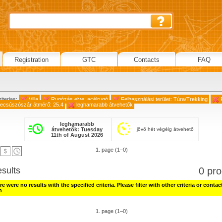
Registration
GTC
Contacts
FAQ
iterias:
Villa
Rugózás elve: acélrugó
Felhasználási terület: Túra/Trekking
ecsúszószár átmérő: 25.4
leghamarabb átvehetők
leghamarabb
átvehetők: Tuesday
jövő hét végéig átvehető
11th of August 2026
1. page (1–0)
esults
0 pro
e were no results with the specified criteria. Please filter with other criteria or contac
h
1. page (1–0)