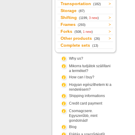
Transportation
(182)
Storage
(87)
Shifting
(1199,
3 new
)
Frames
(293)
Forks
(508,
1 new
)
Other products
(26)
Complete sets
(13)
Why us?
Mikorra tudjátok szállítani
a terméket?
How can I buy?
Hogyan egészíthetem ki a
rendelésem?
Shipping informations
Credit card payment
Csomagcsere.
Egyszerűbb, mint
gondolnád!
Blog
Elállás a szerződéstől