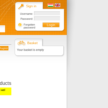
Sign in
Username:
Password:
Forgotten
password
Basket
Rugóút:
Your basket is empty
ducts
t us!