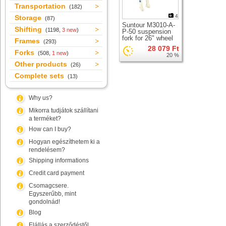
Transportation
(182)
4
Storage
(87)
Suntour M3010-A-
Shifting
(1198,
3 new
)
P-50 suspension
fork for 26" wheel
Frames
(293)
28 079 Ft
Forks
(508,
1 new
)
20 %
Other products
(26)
Complete sets
(13)
Why us?
Mikorra tudjátok szállítani
a terméket?
How can I buy?
Hogyan egészíthetem ki a
rendelésem?
Shipping informations
Credit card payment
Csomagcsere.
Egyszerűbb, mint
gondolnád!
Blog
Elállás a szerződéstől